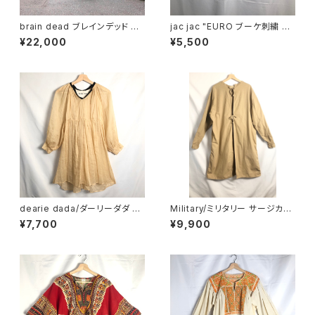
brain dead ブレインデッド ア
jac jac "EURO ブーケ刺繍 ロ
ルパカブレンドセーター
マンチック ブラウス"
¥22,000
¥5,500
dearie dada/ダーリーダダ シ
Military/ミリタリー サージカル
ースルー スモック ブラウス
ガウン
¥7,700
¥9,900