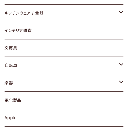
ダイニングセット / ダイニングテーブル
テーブルランプ / デスクスタンド
アクセサリー
キッチンウェア / 食器
リング
ローテーブル / サイドテーブル
フロアライト
財布
グラス / タンブラー
インテリア雑貨
ピアス / イヤリング
デスク / コンソール
バッグ
カップ / マグ
文房具
ネックレス / ペンダント
ドレッサー
アウター
プレート / ボウル
自転車
ブレスレット / バングル
シェルフ
トップス
カトラリー
dahon
楽器
ブローチ
キュリオケース / 飾り棚
ワンピース
ケトル / ティーポット
ギター
電化製品
その他アクセサリー
カップボード / 食器棚
ボトムス
鍋 / フライパン
ベース
Apple