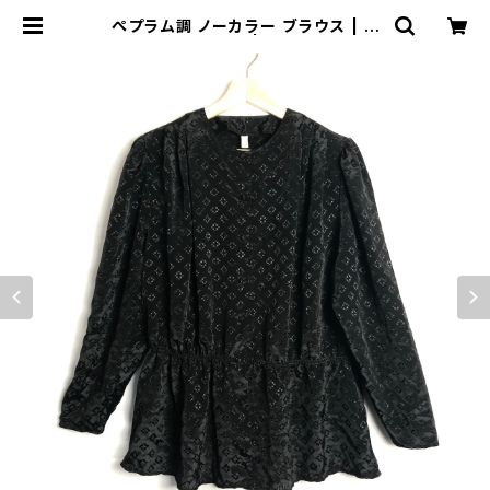
ぺプラム調 ノーカラー ブラウス | ト
リノス-torinoth- | 新宿区神楽坂の
リサイクルショップ・古着