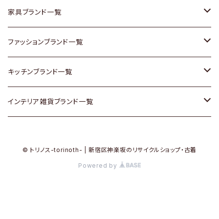
チェスト
靴
Vintage / ヴィンテージ
その他楽器
家具ブランド一覧
その他家具
スカーフ
銀製品
ACME Furniture / アクメ ファニチャー
ファッションブランド一覧
Vintageヴィンテージ / Antiqueアンティーク
腕時計
和物 / 作家物
ACTUS / アクタス
agnes b / アニエス ベー
キッチンブランド一覧
Designers / デザイナーズ
Vintage / ヴィンテージ
その他キッチン雑貨
arflex / アルフレックス
BALLY / バリー
ARABIA / アラビア
インテリア雑貨ブランド一覧
リメイク / DIY
Designers / デザイナーズ
B-COMPANY / ビーカンパニー
BOTTEGA VENETA / ボッテガ・ヴェネタ
Baccrat / バカラ
ALESSI / アレッシィ
© トリノス-torinoth- | 新宿区神楽坂のリサイクルショップ・古着
その他ファッション
BoConcept / ボーコンセプト
Burberry / バーバリー
Fire-King / ファイヤーキング
Dulton / ダルトン
Powered by
Cassina / カッシーナ
Barbour / バブアー
GUSTAFSBERG / グスタフスベリ
Lisa Larson / リサラーソン