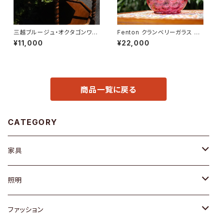
三越ブルージュ・オクタゴンワゴ
Fenton クランベリーガラス ピ
ン
ッチャー
¥11,000
¥22,000
商品一覧に戻る
CATEGORY
家具
ソファ / ベンチ
照明
チェア / スツール
ペンダントライト
ファッション