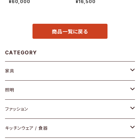
¥60,000
¥16,500
商品一覧に戻る
CATEGORY
家具
ソファ / ベンチ
照明
チェア / スツール
ペンダントライト
ファッション
ダイニングセット / ダイニングテーブル
テーブルランプ / デスクスタンド
アクセサリー
キッチンウェア / 食器