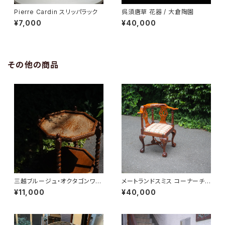
Pierre Cardin スリッパラック
呉須唐草 花器 / 大倉陶園
¥7,000
¥40,000
その他の商品
三越ブルージュ・オクタゴンワゴ
メートランドスミス コーナーチェ
ン
ア
¥11,000
¥40,000