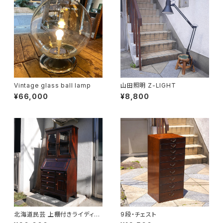
Vintage glass ball lamp
山田照明 Z-LIGHT
¥66,000
¥8,800
北海道民芸 上棚付きライディン
9段・チェスト
グビューロー