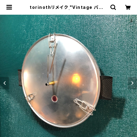
torinothリメイク "Vintage パエリ
ア鍋 壁掛け時計" | トリノス-torino
th- | 新宿区神楽坂のリサイクルショ
ップ・古着