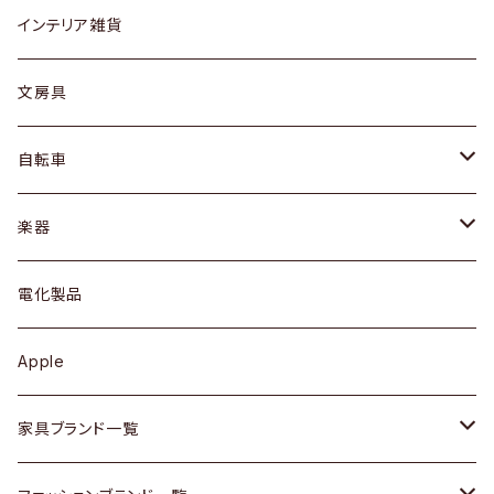
リング
ローテーブル / サイドテーブル
フロアライト
財布
グラス / タンブラー
インテリア雑貨
ピアス / イヤリング
デスク / コンソール
バッグ
カップ / マグ
文房具
ネックレス / ペンダント
ドレッサー
アウター
プレート / ボウル
自転車
ブレスレット / バングル
シェルフ
トップス
カトラリー
dahon
楽器
ブローチ
キュリオケース / 飾り棚
ワンピース
ケトル / ティーポット
ギター
電化製品
その他アクセサリー
カップボード / 食器棚
ボトムス
鍋 / フライパン
ベース
Apple
チェスト
靴
Vintage / ヴィンテージ
その他楽器
家具ブランド一覧