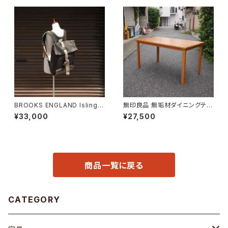
BROOKS ENGLAND Islingto
無印良品 無垢材ダイニングテー
n Rucksack
ブル
¥33,000
¥27,500
商品一覧に戻る
CATEGORY