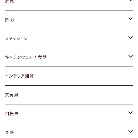
家具
ソファ / ベンチ
照明
チェア / スツール
ペンダントライト
ファッション
ダイニングセット / ダイニングテーブル
テーブルランプ / デスクスタンド
アクセサリー
キッチンウェア / 食器
リング
ローテーブル / サイドテーブル
フロアライト
財布
グラス / タンブラー
インテリア雑貨
ピアス / イヤリング
デスク / コンソール
バッグ
カップ / マグ
文房具
ネックレス / ペンダント
ドレッサー
アウター
プレート / ボウル
自転車
ブレスレット / バングル
シェルフ
トップス
カトラリー
dahon
楽器