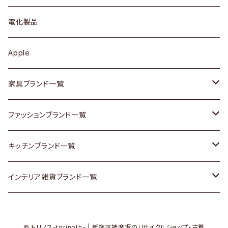
ブローチ
キュリオケース / 飾り棚
ワンピース
ケトル / ティーポット
ギター
電化製品
その他アクセサリー
カップボード / 食器棚
ボトムス
鍋 / フライパン
ベース
Apple
チェスト
靴
Vintage / ヴィンテージ
その他楽器
家具ブランド一覧
その他家具
スカーフ
銀製品
ACME Furniture / アクメ ファニチャー
ファッションブランド一覧
Vintageヴィンテージ / Antiqueアンティーク
腕時計
和物 / 作家物
ACTUS / アクタス
agnes b / アニエス ベー
キッチンブランド一覧
Designers / デザイナーズ
Vintage / ヴィンテージ
その他キッチン雑貨
arflex / アルフレックス
BALLY / バリー
ARABIA / アラビア
インテリア雑貨ブランド一覧
リメイク / DIY
Designers / デザイナーズ
B-COMPANY / ビーカンパニー
BOTTEGA VENETA / ボッテガ・ヴェネタ
Baccrat / バカラ
ALESSI / アレッシィ
© トリノス-torinoth- | 新宿区神楽坂のリサイクルショップ・古着