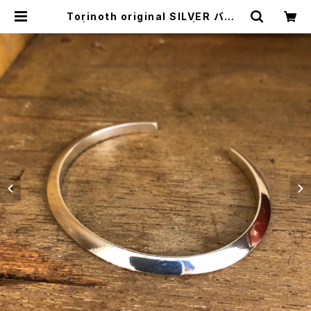
Torinoth original SILVER バング
ル | トリノス-torinoth- | 新宿区神
楽坂のリサイクルショップ・古着