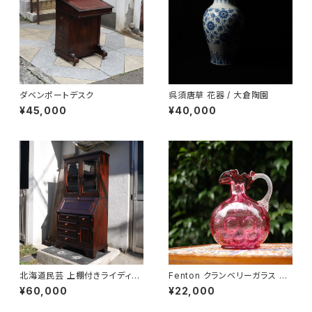
ダベンポートデスク
呉須唐草 花器 / 大倉陶園
¥45,000
¥40,000
北海道民芸 上棚付きライディン
Fenton クランベリーガラス ピ
グビューロー
ッチャー
¥60,000
¥22,000