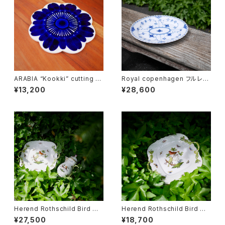
ARABIA “Kookki” cutting b
Royal copenhagen フルレー
oard
ス オーバルディッシュ
¥13,200
¥28,600
Herend Rothschild Bird ミ
Herend Rothschild Bird ハ
ニティーポット
ンドル付ケーキプレート
¥27,500
¥18,700