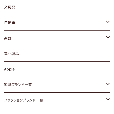
ピアス / イヤリング
デスク / コンソール
バッグ
カップ / マグ
文房具
ネックレス / ペンダント
ドレッサー
アウター
プレート / ボウル
自転車
ブレスレット / バングル
シェルフ
トップス
カトラリー
dahon
楽器
ブローチ
キュリオケース / 飾り棚
ワンピース
ケトル / ティーポット
ギター
電化製品
その他アクセサリー
カップボード / 食器棚
ボトムス
鍋 / フライパン
ベース
Apple
チェスト
靴
Vintage / ヴィンテージ
その他楽器
家具ブランド一覧
その他家具
スカーフ
銀製品
ACME Furniture / アクメ ファニチャー
ファッションブランド一覧