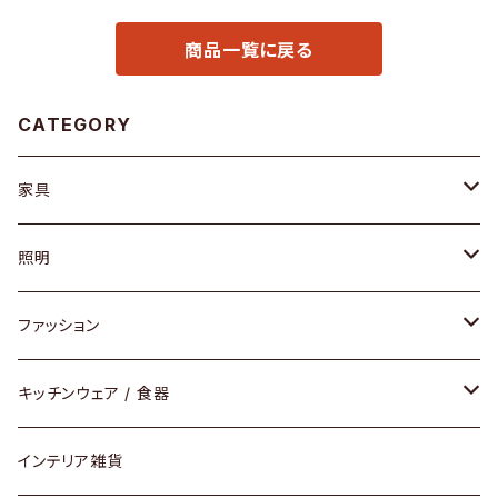
商品一覧に戻る
CATEGORY
家具
ソファ / ベンチ
照明
チェア / スツール
ペンダントライト
ファッション
ダイニングセット / ダイニングテーブル
テーブルランプ / デスクスタンド
アクセサリー
キッチンウェア / 食器
リング
ローテーブル / サイドテーブル
フロアライト
財布
グラス / タンブラー
インテリア雑貨