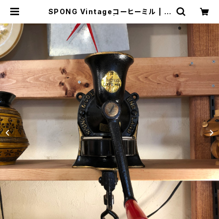
SPONG Vintageコーヒーミル | ト
リノス-torinoth- | 新宿区神楽坂の
リサイクルショップ・古着