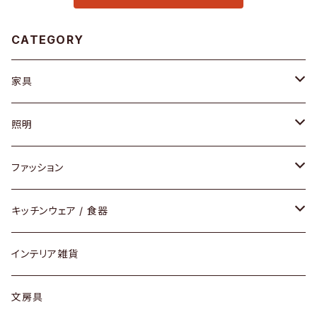
CATEGORY
家具
ソファ / ベンチ
照明
チェア / スツール
ペンダントライト
ファッション
ダイニングセット / ダイニングテーブル
テーブルランプ / デスクスタンド
アクセサリー
キッチンウェア / 食器
リング
ローテーブル / サイドテーブル
フロアライト
財布
グラス / タンブラー
インテリア雑貨
ピアス / イヤリング
デスク / コンソール
バッグ
カップ / マグ
文房具