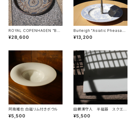
ROYAL COPENHAGEN ”Bac
Burleigh "Asiatic Pheasant
a" 丸トレイ
s" ケーキスタンド
¥28,600
¥13,200
阿南維也 白磁リム付きボウル
田鶴濱守人 半磁器 スクエア
プレート
¥5,500
¥5,500