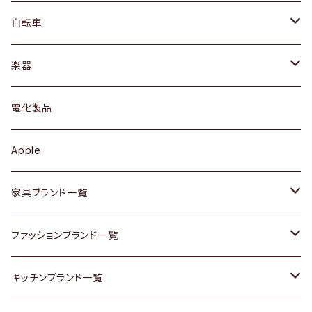
ネックレス / ペンダント
ドレッサー
アウター
プレート / ボウル
自転車
ブレスレット / バングル
シェルフ
トップス
カトラリー
dahon
楽器
ブローチ
キュリオケース / 飾り棚
ワンピース
ケトル / ティーポット
ギター
電化製品
その他アクセサリー
カップボード / 食器棚
ボトムス
鍋 / フライパン
ベース
Apple
チェスト
靴
Vintage / ヴィンテージ
その他楽器
家具ブランド一覧
その他家具
スカーフ
銀製品
ACME Furniture / アクメ ファニチャー
ファッションブランド一覧
Vintageヴィンテージ / Antiqueアンティーク
腕時計
和物 / 作家物
ACTUS / アクタス
agnes b / アニエス ベー
キッチンブランド一覧