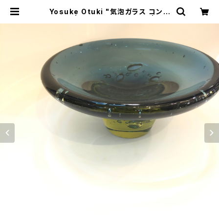
Yosuke Otuki "気泡ガラス コンフ
ォート" | トリノス-torinoth- | 新宿
区神楽坂のリサイクルショップ・古着