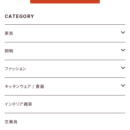
CATEGORY
家具
ソファ / ベンチ
照明
チェア / スツール
ペンダントライト
ファッション
ダイニングセット / ダイニングテーブル
テーブルランプ / デスクスタンド
アクセサリー
キッチンウェア / 食器
リング
ローテーブル / サイドテーブル
フロアライト
財布
グラス / タンブラー
インテリア雑貨
ピアス / イヤリング
デスク / コンソール
バッグ
カップ / マグ
文房具