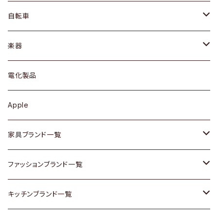
ネックレス / ペンダント
ドレッサー
アウター
プレート / ボウル
自転車
ブレスレット / バングル
シェルフ
トップス
カトラリー
dahon
楽器
ブローチ
キュリオケース / 飾り棚
ワンピース
ケトル / ティーポット
ギター
電化製品
その他アクセサリー
カップボード / 食器棚
ボトムス
鍋 / フライパン
ベース
Apple
チェスト
靴
Vintage / ヴィンテージ
その他楽器
家具ブランド一覧
その他家具
スカーフ
銀製品
ACME Furniture / アクメ ファニチャー
ファッションブランド一覧
Vintageヴィンテージ / Antiqueアンティーク
腕時計
和物 / 作家物
ACTUS / アクタス
agnes b / アニエス ベー
キッチンブランド一覧