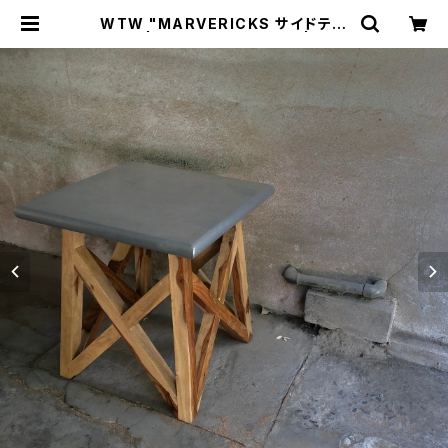
WTW "MARVERICKS サイドテー
ブル" | トリノス-torinoth- | 新宿
区神楽坂のリサイクルショップ・古着