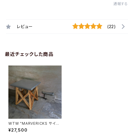
通報する
レビュー
(22)
最近チェックした商品
WTW "MARVERICKS サイド
テーブル"
¥27,500