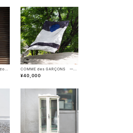
gton
COMME des GARÇONS 一枚
布
¥40,000