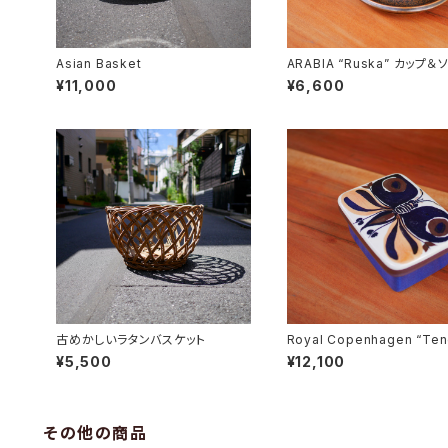
Asian Basket
ARABIA “Ruska” カップ＆
ー
¥11,000
¥6,600
古めかしいラタンバスケット
Royal Copenhagen “Ten
Butter Case
¥5,500
¥12,100
その他の商品