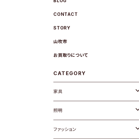
BLOG
CONTACT
STORY
山吹市
お買取りについて
CATEGORY
家具
ソファ / ベンチ
照明
チェア / スツール
ペンダントライト
ファッション