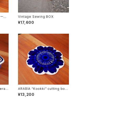
ソーサ
Vintage Sewing BOX
¥17,600
era”
ARABIA “Kookki” cutting boar
d
¥13,200