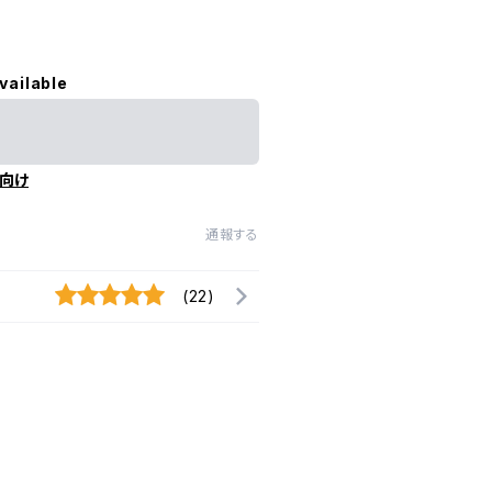
vailable
向け
通報する
(22)