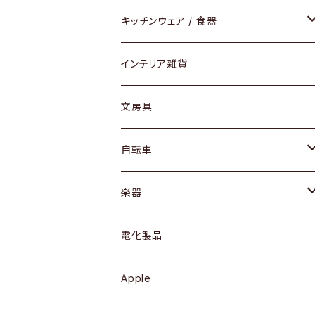
ダイニングセット / ダイニングテーブル
テーブルランプ / デスクスタンド
アクセサリー
キッチンウェア / 食器
リング
ローテーブル / サイドテーブル
フロアライト
財布
グラス / タンブラー
インテリア雑貨
ピアス / イヤリング
デスク / コンソール
バッグ
カップ / マグ
文房具
ネックレス / ペンダント
ドレッサー
アウター
プレート / ボウル
自転車
ブレスレット / バングル
シェルフ
トップス
カトラリー
dahon
楽器
ブローチ
キュリオケース / 飾り棚
ワンピース
ケトル / ティーポット
ギター
電化製品
その他アクセサリー
カップボード / 食器棚
ボトムス
鍋 / フライパン
ベース
Apple