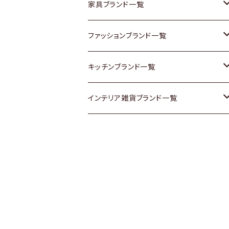
チェスト
靴
Vintage / ヴィンテージ
その他楽器
家具ブランド一覧
その他家具
スカーフ
銀製品
ACME Furniture / アクメ ファニチャー
ファッションブランド一覧
Vintageヴィンテージ / Antiqueアンティ
腕時計
和物 / 作家物
ACTUS / アクタス
agnes b / アニエス ベー
キッチンブランド一覧
ーク
Vintage / ヴィンテージ
その他キッチン雑貨
arflex / アルフレックス
BALLY / バリー
ARABIA / アラビア
インテリア雑貨ブランド一覧
Designers / デザイナーズ
Designers / デザイナーズ
B-COMPANY / ビーカンパニー
BOTTEGA VENETA / ボッテガ・ヴェネ
Baccrat / バカラ
ALESSI / アレッシィ
リメイク / DIY
タ
その他ファッション
BoConcept / ボーコンセプト
Fire-King / ファイヤーキング
Dulton / ダルトン
Burberry / バーバリー
Cassina / カッシーナ
GUSTAFSBERG / グスタフスベリ
Lisa Larson / リサラーソン
Barbour / バブアー
CRASH GATE / (Knot antiques)
Herend / ヘレンド
LLADRO / リアドロ