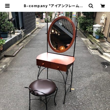
B-company "アイアンフレームドレ
ッサー" | トリノス-torinoth- | 新
宿区神楽坂のリサイクルショップ・古
着