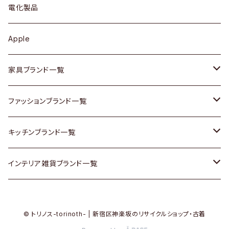
キュリオケース / 飾り棚
ワンピース
ケトル / ティーポット
ギター
電化製品
その他アクセサリー
カップボード / 食器棚
ボトムス
鍋 / フライパン
ベース
Apple
チェスト
靴
Vintage / ヴィンテージ
その他楽器
家具ブランド一覧
その他家具
スカーフ
銀製品
ACME Furniture / アクメ ファニチャー
ファッションブランド一覧
Vintageヴィンテージ / Antiqueアンティーク
腕時計
和物 / 作家物
ACTUS / アクタス
agnes b / アニエス ベー
キッチンブランド一覧
Designers / デザイナーズ
Vintage / ヴィンテージ
その他キッチン雑貨
arflex / アルフレックス
BALLY / バリー
ARABIA / アラビア
インテリア雑貨ブランド一覧
リメイク / DIY
Designers / デザイナーズ
B-COMPANY / ビーカンパニー
BOTTEGA VENETA / ボッテガ・ヴェネタ
Baccrat / バカラ
ALESSI / アレッシィ
© トリノス-torinoth- | 新宿区神楽坂のリサイクルショップ・古着
その他ファッション
BoConcept / ボーコンセプト
Burberry / バーバリー
Fire-King / ファイヤーキング
Dulton / ダルトン