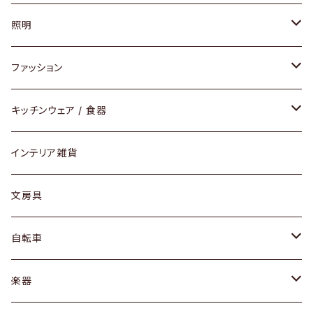
ソファ / ベンチ
照明
チェア / スツール
ペンダントライト
ファッション
ダイニングセット / ダイニングテーブル
テーブルランプ / デスクスタンド
アクセサリー
キッチンウェア / 食器
リング
ローテーブル / サイドテーブル
フロアライト
財布
グラス / タンブラー
インテリア雑貨
ピアス / イヤリング
デスク / コンソール
バッグ
カップ / マグ
文房具
ネックレス / ペンダント
ドレッサー
アウター
プレート / ボウル
自転車
ブレスレット / バングル
シェルフ
トップス
カトラリー
dahon
楽器
ブローチ