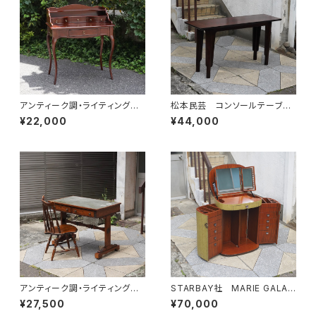
アンティーク調・ライティングデ
松本民芸 コンソールテーブ
スク
ル "義"
¥22,000
¥44,000
アンティーク調・ライティングデ
STARBAY社 MARIE GALAN
スク
T ドレッサートランク コンラン
¥27,500
¥70,000
ショップ