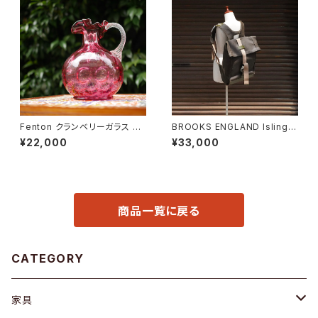
Fenton クランベリーガラス ピ
BROOKS ENGLAND Islingto
ッチャー
n Rucksack
¥22,000
¥33,000
商品一覧に戻る
CATEGORY
家具