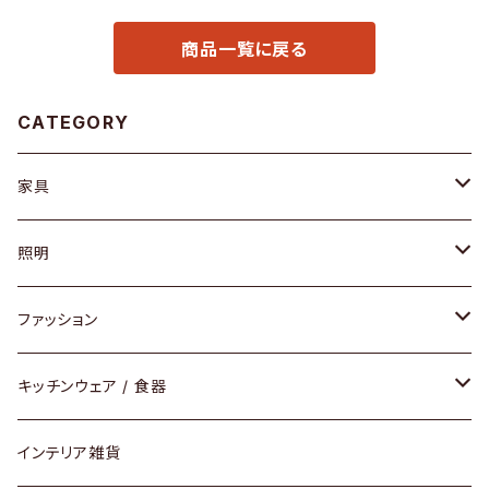
商品一覧に戻る
CATEGORY
家具
ソファ / ベンチ
照明
チェア / スツール
ペンダントライト
ファッション
ダイニングセット / ダイニングテーブル
テーブルランプ / デスクスタンド
アクセサリー
キッチンウェア / 食器
リング
ローテーブル / サイドテーブル
フロアライト
財布
グラス / タンブラー
インテリア雑貨