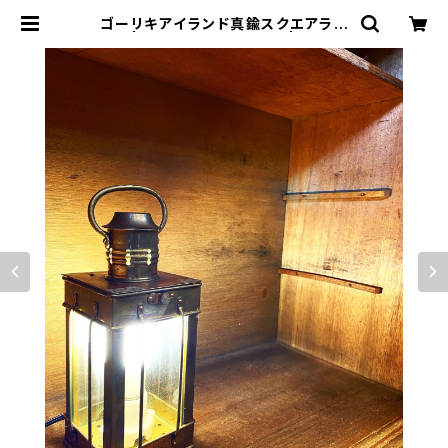
ゴーリキアイランド真鍮スクエアラン
プ2 | トリノス-torinoth- | 新宿区
神楽坂のリサイクルショップ・古着