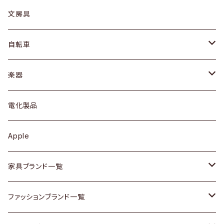
ピアス / イヤリング
デスク / コンソール
バッグ
カップ / マグ
文房具
ネックレス / ペンダント
ドレッサー
アウター
プレート / ボウル
自転車
ブレスレット / バングル
シェルフ
トップス
カトラリー
dahon
楽器
ブローチ
キュリオケース / 飾り棚
ワンピース
ケトル / ティーポット
ギター
電化製品
その他アクセサリー
カップボード / 食器棚
ボトムス
鍋 / フライパン
ベース
Apple
チェスト
靴
Vintage / ヴィンテージ
その他楽器
家具ブランド一覧
その他家具
スカーフ
銀製品
ACME Furniture / アクメ ファニチャー
ファッションブランド一覧