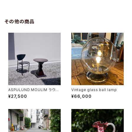
その他の商品
ASPULUND MOULIM ラウン
Vintage glass ball lamp
ドテーブル
¥27,500
¥66,000