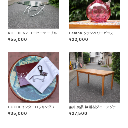
ROLFBENZ コーヒーテーブル
Fenton クランベリーガラス ピ
ッチャー
¥55,000
¥22,000
GUCCI インターロッキングGド
無印良品 無垢材ダイニングテー
ッグ キーホルダー
ブル
¥35,000
¥27,500