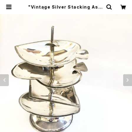
"Vintage Silver Stacking Asht
ray" | トリノス-torinoth- | 新宿
区神楽坂のリサイクルショップ・古着