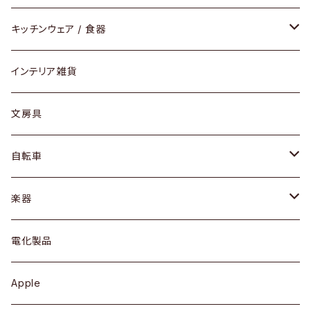
ダイニングセット / ダイニングテーブル
テーブルランプ / デスクスタンド
アクセサリー
キッチンウェア / 食器
リング
ローテーブル / サイドテーブル
フロアライト
財布
グラス / タンブラー
インテリア雑貨
ピアス / イヤリング
デスク / コンソール
バッグ
カップ / マグ
文房具
ネックレス / ペンダント
ドレッサー
アウター
プレート / ボウル
自転車
ブレスレット / バングル
シェルフ
トップス
カトラリー
dahon
楽器
ブローチ
キュリオケース / 飾り棚
ワンピース
ケトル / ティーポット
ギター
電化製品
その他アクセサリー
カップボード / 食器棚
ボトムス
鍋 / フライパン
ベース
Apple