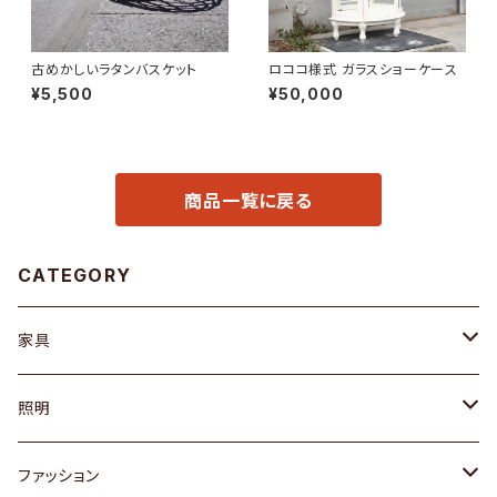
古めかしいラタンバスケット
ロココ様式 ガラスショーケース
¥5,500
¥50,000
商品一覧に戻る
CATEGORY
家具
ソファ / ベンチ
照明
チェア / スツール
ペンダントライト
ファッション