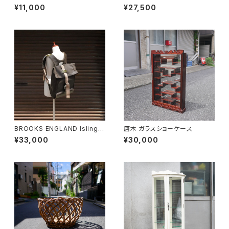
ア
小
¥11,000
¥27,500
BROOKS ENGLAND Islingto
唐木 ガラスショーケース
n Rucksack
¥33,000
¥30,000