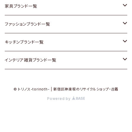
チェスト
靴
Vintage / ヴィンテージ
その他楽器
家具ブランド一覧
その他家具
スカーフ
銀製品
ACME Furniture / アクメ ファニチャー
ファッションブランド一覧
Vintageヴィンテージ / Antiqueアンティーク
腕時計
和物 / 作家物
ACTUS / アクタス
agnes b / アニエス ベー
キッチンブランド一覧
Designers / デザイナーズ
Vintage / ヴィンテージ
その他キッチン雑貨
arflex / アルフレックス
BALLY / バリー
ARABIA / アラビア
インテリア雑貨ブランド一覧
リメイク / DIY
Designers / デザイナーズ
B-COMPANY / ビーカンパニー
BOTTEGA VENETA / ボッテガ・ヴェネタ
Baccrat / バカラ
ALESSI / アレッシィ
© トリノス-torinoth- | 新宿区神楽坂のリサイクルショップ・古着
その他ファッション
BoConcept / ボーコンセプト
Burberry / バーバリー
Fire-King / ファイヤーキング
Dulton / ダルトン
Powered by
Cassina / カッシーナ
Barbour / バブアー
GUSTAFSBERG / グスタフスベリ
Lisa Larson / リサラーソン
CRASH GATE / (Knot antiques)
BVLGARI / ブルガリ
Herend / ヘレンド
LLADRO / リアドロ