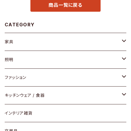
商品一覧に戻る
CATEGORY
家具
ソファ / ベンチ
照明
チェア / スツール
ペンダントライト
ファッション
ダイニングセット / ダイニングテーブル
テーブルランプ / デスクスタンド
アクセサリー
キッチンウェア / 食器
リング
ローテーブル / サイドテーブル
フロアライト
財布
グラス / タンブラー
インテリア雑貨
ピアス / イヤリング
デスク / コンソール
バッグ
カップ / マグ
文房具