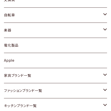
ネックレス / ペンダント
ドレッサー
アウター
プレート / ボウル
自転車
ブレスレット / バングル
シェルフ
トップス
カトラリー
dahon
楽器
ブローチ
キュリオケース / 飾り棚
ワンピース
ケトル / ティーポット
ギター
電化製品
その他アクセサリー
カップボード / 食器棚
ボトムス
鍋 / フライパン
ベース
Apple
チェスト
靴
Vintage / ヴィンテージ
その他楽器
家具ブランド一覧
その他家具
スカーフ
銀製品
ACME Furniture / アクメ ファニチャー
ファッションブランド一覧
Vintageヴィンテージ / Antiqueアンティーク
腕時計
和物 / 作家物
ACTUS / アクタス
agnes b / アニエス ベー
キッチンブランド一覧