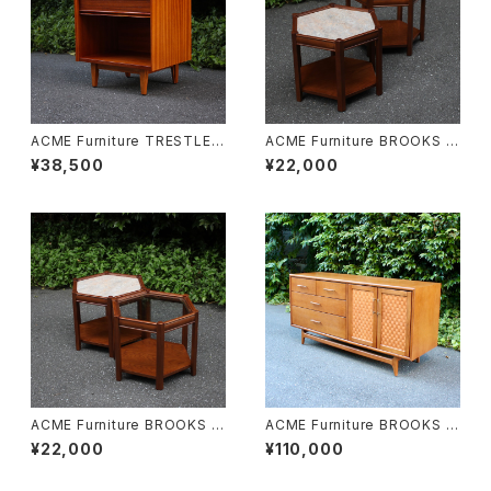
ACME Furniture TRESTLES
ACME Furniture BROOKS H
NIGHT STAND
EXAGON TABLE “Lino”
¥38,500
¥22,000
ACME Furniture BROOKS H
ACME Furniture BROOKS SI
EXAGON TABLE “Glass”
DE BOARD
¥22,000
¥110,000