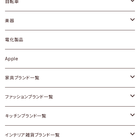
ドレッサー
アウター
プレート / ボウル
自転車
ブレスレット / バングル
シェルフ
トップス
カトラリー
dahon
楽器
ブローチ
キュリオケース / 飾り棚
ワンピース
ケトル / ティーポット
ギター
電化製品
その他アクセサリー
カップボード / 食器棚
ボトムス
鍋 / フライパン
ベース
Apple
チェスト
靴
Vintage / ヴィンテージ
その他楽器
家具ブランド一覧
その他家具
スカーフ
銀製品
ACME Furniture / アクメ ファニチャー
ファッションブランド一覧
Vintageヴィンテージ / Antiqueアンティーク
腕時計
和物 / 作家物
ACTUS / アクタス
agnes b / アニエス ベー
キッチンブランド一覧
Designers / デザイナーズ
Vintage / ヴィンテージ
その他キッチン雑貨
arflex / アルフレックス
BALLY / バリー
ARABIA / アラビア
インテリア雑貨ブランド一覧