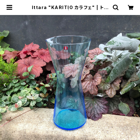
Ittara "KARITIO カラフェ" | トリ
ノス-torinoth- | 新宿区神楽坂のリ
サイクルショップ・古着