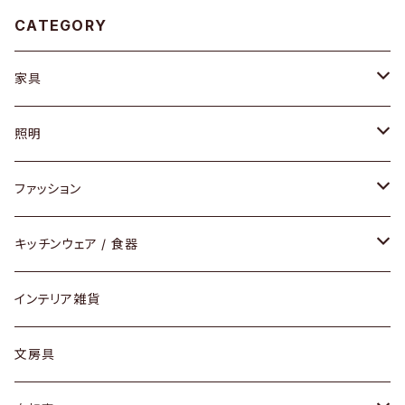
CATEGORY
家具
ソファ / ベンチ
照明
チェア / スツール
ペンダントライト
ファッション
ダイニングセット / ダイニングテーブル
テーブルランプ / デスクスタンド
アクセサリー
キッチンウェア / 食器
リング
ローテーブル / サイドテーブル
フロアライト
財布
グラス / タンブラー
インテリア雑貨
ピアス / イヤリング
デスク / コンソール
バッグ
カップ / マグ
文房具
ネックレス / ペンダント