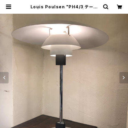
Louis Poulsen "PH4/3 テーブ
ル" | トリノス-torinoth- | 新宿区
神楽坂のリサイクルショップ・古着