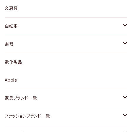
ピアス / イヤリング
デスク / コンソール
バッグ
カップ / マグ
文房具
ネックレス / ペンダント
ドレッサー
アウター
プレート / ボウル
自転車
ブレスレット / バングル
シェルフ
トップス
カトラリー
dahon
楽器
ブローチ
キュリオケース / 飾り棚
ワンピース
ケトル / ティーポット
ギター
電化製品
その他アクセサリー
カップボード / 食器棚
ボトムス
鍋 / フライパン
ベース
Apple
チェスト
靴
Vintage / ヴィンテージ
その他楽器
家具ブランド一覧
その他家具
スカーフ
銀製品
ACME Furniture / アクメ ファニチャー
ファッションブランド一覧