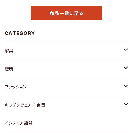
商品一覧に戻る
CATEGORY
家具
ソファ / ベンチ
照明
チェア / スツール
ペンダントライト
ファッション
ダイニングセット / ダイニングテーブル
テーブルランプ / デスクスタンド
アクセサリー
キッチンウェア / 食器
リング
ローテーブル / サイドテーブル
フロアライト
財布
グラス / タンブラー
インテリア雑貨