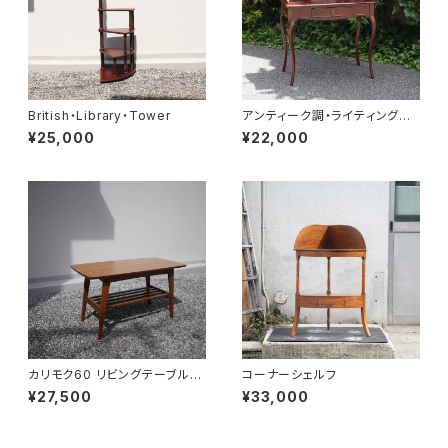
British・Library・Tower
アンティーク調・ライティングデ
スク
¥25,000
¥22,000
カリモク60 リビングテーブル
コーナーシェルフ
小
¥27,500
¥33,000