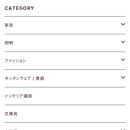
CATEGORY
家具
ソファ / ベンチ
照明
チェア / スツール
ペンダントライト
ファッション
ダイニングセット / ダイニングテーブル
テーブルランプ / デスクスタンド
アクセサリー
キッチンウェア / 食器
リング
ローテーブル / サイドテーブル
フロアライト
財布
グラス / タンブラー
インテリア雑貨
ピアス / イヤリング
デスク / コンソール
バッグ
カップ / マグ
文房具
ネックレス / ペンダント