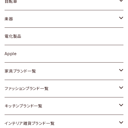
ドレッサー
アウター
プレート / ボウル
自転車
ブレスレット / バングル
シェルフ
トップス
カトラリー
dahon
楽器
ブローチ
キュリオケース / 飾り棚
ワンピース
ケトル / ティーポット
ギター
電化製品
その他アクセサリー
カップボード / 食器棚
ボトムス
鍋 / フライパン
ベース
Apple
チェスト
靴
Vintage / ヴィンテージ
その他楽器
家具ブランド一覧
その他家具
スカーフ
銀製品
ACME Furniture / アクメ ファニチャー
ファッションブランド一覧
Vintageヴィンテージ / Antiqueアンティーク
腕時計
和物 / 作家物
ACTUS / アクタス
agnes b / アニエス ベー
キッチンブランド一覧
Designers / デザイナーズ
Vintage / ヴィンテージ
その他キッチン雑貨
arflex / アルフレックス
BALLY / バリー
ARABIA / アラビア
インテリア雑貨ブランド一覧