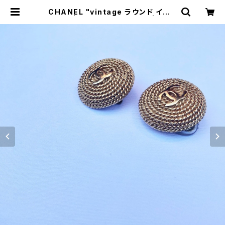
CHANEL "vintage ラウンド イヤリ
ング" | トリノス-torinoth- | 新宿
区神楽坂のリサイクルショップ・古着