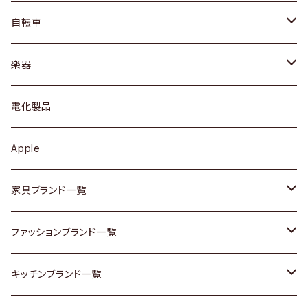
ネックレス / ペンダント
ドレッサー
アウター
プレート / ボウル
自転車
ブレスレット / バングル
シェルフ
トップス
カトラリー
dahon
楽器
ブローチ
キュリオケース / 飾り棚
ワンピース
ケトル / ティーポット
ギター
電化製品
その他アクセサリー
カップボード / 食器棚
ボトムス
鍋 / フライパン
ベース
Apple
チェスト
靴
Vintage / ヴィンテージ
その他楽器
家具ブランド一覧
その他家具
スカーフ
銀製品
ACME Furniture / アクメ ファニチャー
ファッションブランド一覧
Vintageヴィンテージ / Antiqueアンティーク
腕時計
和物 / 作家物
ACTUS / アクタス
agnes b / アニエス ベー
キッチンブランド一覧