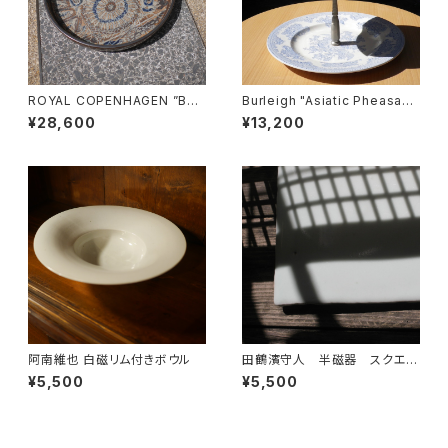
ROYAL COPENHAGEN ”Bac
Burleigh "Asiatic Pheasant
a" 丸トレイ
s" ケーキスタンド
¥28,600
¥13,200
阿南維也 白磁リム付きボウル
田鶴濱守人 半磁器 スクエア
プレート
¥5,500
¥5,500