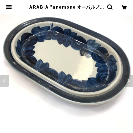
ARABIA "anemone オーバルプレ
ート" | トリノス-torinoth- | 新宿
区神楽坂のリサイクルショップ・古着