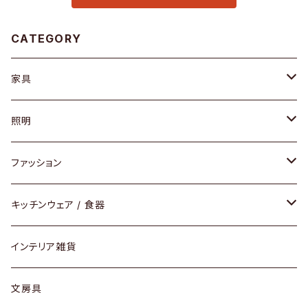
CATEGORY
家具
ソファ / ベンチ
照明
チェア / スツール
ペンダントライト
ファッション
ダイニングセット / ダイニングテーブル
テーブルランプ / デスクスタンド
アクセサリー
キッチンウェア / 食器
リング
ローテーブル / サイドテーブル
フロアライト
財布
グラス / タンブラー
インテリア雑貨
ピアス / イヤリング
デスク / コンソール
バッグ
カップ / マグ
文房具