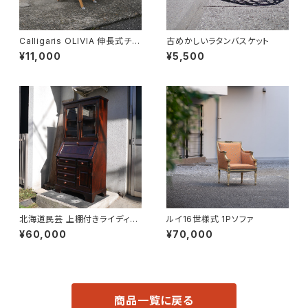
Calligaris OLIVIA 伸長式チェ
古めかしいラタンバスケット
ア
¥11,000
¥5,500
北海道民芸 上棚付きライディン
ルイ16世様式 1Pソファ
グビューロー
¥60,000
¥70,000
商品一覧に戻る