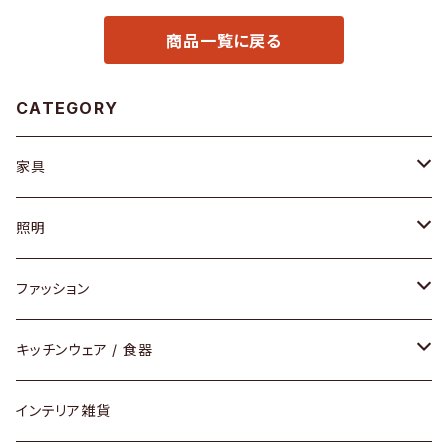
商品一覧に戻る
CATEGORY
家具
ソファ / ベンチ
照明
チェア / スツール
ペンダントライト
ファッション
ダイニングセット / ダイニングテーブル
テーブルランプ / デスクスタンド
アクセサリー
キッチンウェア / 食器
リング
ローテーブル / サイドテーブル
フロアライト
財布
グラス / タンブラー
インテリア雑貨