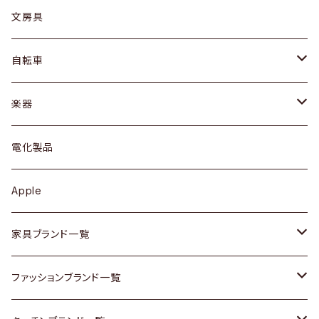
ピアス / イヤリング
デスク / コンソール
バッグ
カップ / マグ
文房具
ネックレス / ペンダント
ドレッサー
アウター
プレート / ボウル
自転車
ブレスレット / バングル
シェルフ
トップス
カトラリー
dahon
楽器
ブローチ
キュリオケース / 飾り棚
ワンピース
ケトル / ティーポット
ギター
電化製品
その他アクセサリー
カップボード / 食器棚
ボトムス
鍋 / フライパン
ベース
Apple
チェスト
靴
Vintage / ヴィンテージ
その他楽器
家具ブランド一覧
その他家具
スカーフ
銀製品
ACME Furniture / アクメ ファニチャー
ファッションブランド一覧