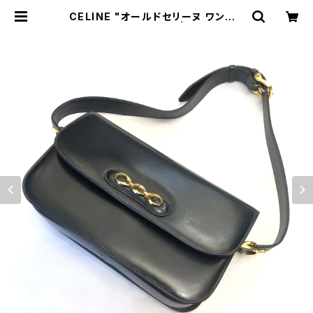
CELINE "オールドセリーヌ ワンショ
ルダーフラップバッグ" | トリノス-to
rinoth- | 新宿区神楽坂のリサイク
ルショップ・古着