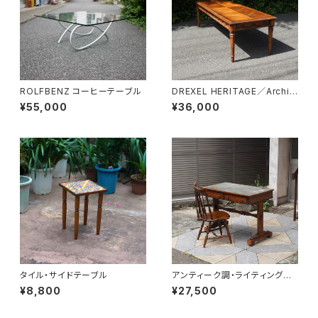
ROLFBENZ コーヒーテーブル
DREXEL HERITAGE／Archit
ectual Low Table
¥55,000
¥36,000
タイル・サイドテーブル
アンティーク調・ライティングデ
スク
¥8,800
¥27,500