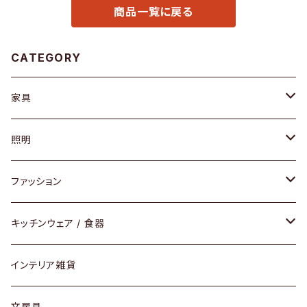
商品一覧に戻る
CATEGORY
家具
ソファ / ベンチ
照明
チェア / スツール
ペンダントライト
ファッション
ダイニングセット / ダイニングテーブル
テーブルランプ / デスクスタンド
アクセサリー
キッチンウェア / 食器
リング
ローテーブル / サイドテーブル
フロアライト
財布
グラス / タンブラー
インテリア雑貨
ピアス / イヤリング
デスク / コンソール
バッグ
カップ / マグ
文房具