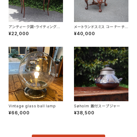
アンティーク調・ライティングデ
メートランドスミス コーナーチェ
スク
ア
¥22,000
¥40,000
Vintage glass ball lamp
Søholm 蓋付スープジャー
¥66,000
¥38,500