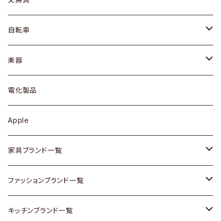
ネックレス / ペンダント
ドレッサー
アウター
プレート / ボウル
自転車
ブレスレット / バングル
シェルフ
トップス
カトラリー
dahon
楽器
ブローチ
キュリオケース / 飾り棚
ワンピース
ケトル / ティーポット
ギター
電化製品
その他アクセサリー
カップボード / 食器棚
ボトムス
鍋 / フライパン
ベース
Apple
チェスト
靴
Vintage / ヴィンテージ
その他楽器
家具ブランド一覧
その他家具
スカーフ
銀製品
ACME Furniture / アクメ ファニチャー
ファッションブランド一覧
Vintageヴィンテージ / Antiqueアンティーク
腕時計
和物 / 作家物
ACTUS / アクタス
agnes b / アニエス ベー
キッチンブランド一覧