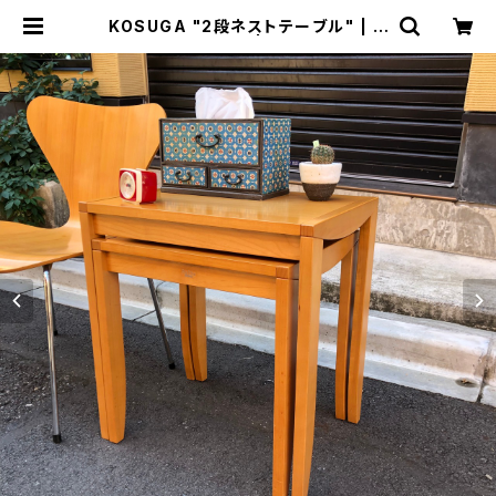
KOSUGA "2段ネストテーブル" | ト
リノス-torinoth- | 新宿区神楽坂の
リサイクルショップ・古着