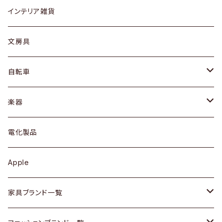
リング
ローテーブル / サイドテーブル
フロアライト
財布
グラス / タンブラー
インテリア雑貨
ピアス / イヤリング
デスク / コンソール
バッグ
カップ / マグ
文房具
ネックレス / ペンダント
ドレッサー
アウター
プレート / ボウル
自転車
ブレスレット / バングル
シェルフ
トップス
カトラリー
dahon
楽器
ブローチ
キュリオケース / 飾り棚
ワンピース
ケトル / ティーポット
ギター
電化製品
その他アクセサリー
カップボード / 食器棚
ボトムス
鍋 / フライパン
ベース
Apple
チェスト
靴
Vintage / ヴィンテージ
その他楽器
家具ブランド一覧