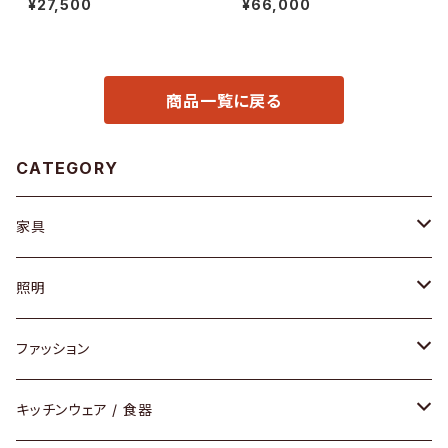
¥27,500
¥66,000
商品一覧に戻る
CATEGORY
家具
ソファ / ベンチ
照明
チェア / スツール
ペンダントライト
ファッション
ダイニングセット / ダイニングテーブル
テーブルランプ / デスクスタンド
アクセサリー
キッチンウェア / 食器