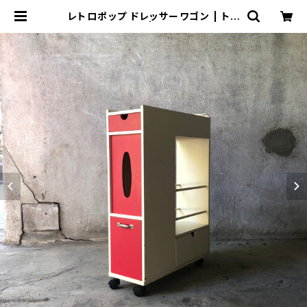
レトロポップ ドレッサーワゴン | トリ
ノス-torinoth- | 新宿区神楽坂のリ
サイクルショップ・古着