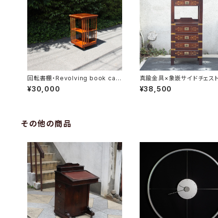
回転書棚・Revolving book cas
真鍮金具×象嵌サイドチェス
e
¥30,000
¥38,500
その他の商品