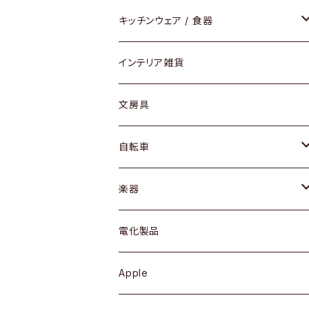
ダイニングセット / ダイニングテーブル
テーブルランプ / デスクスタンド
アクセサリー
キッチンウェア / 食器
リング
ローテーブル / サイドテーブル
フロアライト
財布
グラス / タンブラー
インテリア雑貨
ピアス / イヤリング
デスク / コンソール
バッグ
カップ / マグ
文房具
ネックレス / ペンダント
ドレッサー
アウター
プレート / ボウル
自転車
ブレスレット / バングル
シェルフ
トップス
カトラリー
dahon
楽器
ブローチ
キュリオケース / 飾り棚
ワンピース
ケトル / ティーポット
ギター
電化製品
その他アクセサリー
カップボード / 食器棚
ボトムス
鍋 / フライパン
ベース
Apple