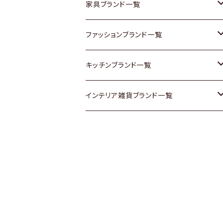
チェスト
靴
Vintage / ヴィンテージ
その他楽器
家具ブランド一覧
その他家具
スカーフ
銀製品
ACME Furniture / アクメ ファニチャー
ファッションブランド一覧
Vintageヴィンテージ / Antiqueアンティ
腕時計
和物 / 作家物
ACTUS / アクタス
agnes b / アニエス ベー
キッチンブランド一覧
ーク
Vintage / ヴィンテージ
その他キッチン雑貨
arflex / アルフレックス
BALLY / バリー
ARABIA / アラビア
インテリア雑貨ブランド一覧
Designers / デザイナーズ
Designers / デザイナーズ
B-COMPANY / ビーカンパニー
BOTTEGA VENETA / ボッテガ・ヴェネ
Baccrat / バカラ
ALESSI / アレッシィ
リメイク / DIY
タ
その他ファッション
BoConcept / ボーコンセプト
Fire-King / ファイヤーキング
Dulton / ダルトン
Burberry / バーバリー
Cassina / カッシーナ
GUSTAFSBERG / グスタフスベリ
Lisa Larson / リサラーソン
Barbour / バブアー
CRASH GATE / (Knot antiques)
Herend / ヘレンド
LLADRO / リアドロ