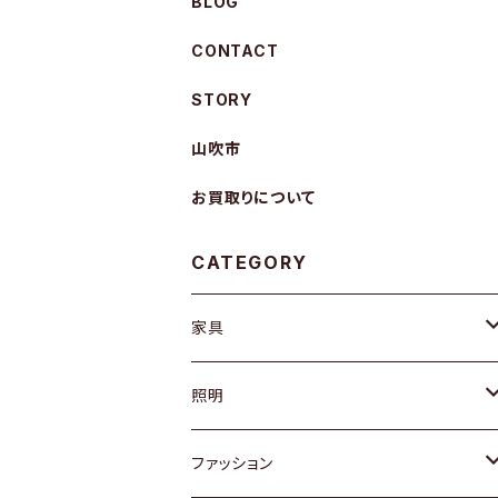
BLOG
CONTACT
STORY
山吹市
お買取りについて
CATEGORY
家具
ソファ / ベンチ
照明
チェア / スツール
ペンダントライト
ファッション