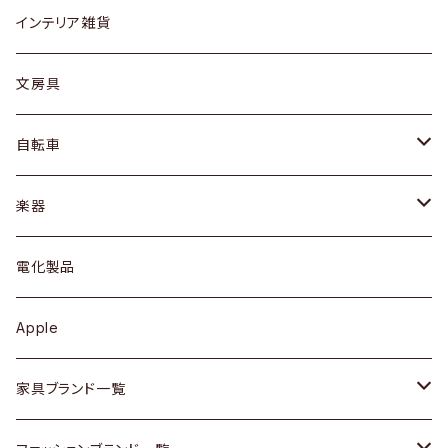
リング
ローテーブル / サイドテーブル
フロアライト
財布
グラス / タンブラー
インテリア雑貨
ピアス / イヤリング
デスク / コンソール
バッグ
カップ / マグ
文房具
ネックレス / ペンダント
ドレッサー
アウター
プレート / ボウル
自転車
ブレスレット / バングル
シェルフ
トップス
カトラリー
dahon
楽器
ブローチ
キュリオケース / 飾り棚
ワンピース
ケトル / ティーポット
ギター
電化製品
その他アクセサリー
カップボード / 食器棚
ボトムス
鍋 / フライパン
ベース
Apple
チェスト
靴
Vintage / ヴィンテージ
その他楽器
家具ブランド一覧