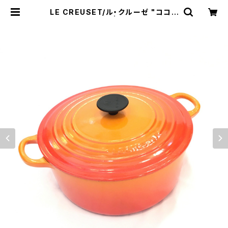
LE CREUSET/ル・クルーゼ "ココッ
トロンド 26cm" | トリノス-torino
th- | 新宿区神楽坂のリサイクルショ
ップ・古着