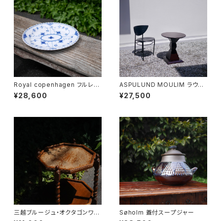
Royal copenhagen フルレー
ASPULUND MOULIM ラウン
ス オーバルディッシュ
ドテーブル
¥28,600
¥27,500
三越ブルージュ・オクタゴンワゴ
Søholm 蓋付スープジャー
ン