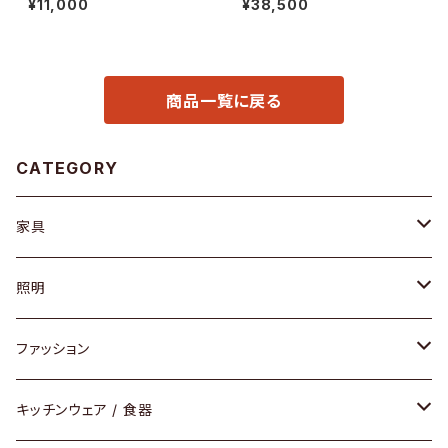
¥11,000
¥38,500
商品一覧に戻る
CATEGORY
家具
ソファ / ベンチ
照明
チェア / スツール
ペンダントライト
ファッション
ダイニングセット / ダイニングテーブル
テーブルランプ / デスクスタンド
アクセサリー
キッチンウェア / 食器