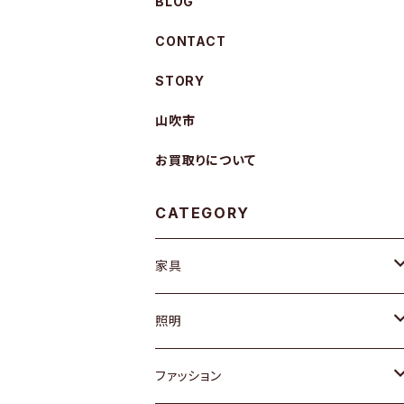
BLOG
CONTACT
STORY
山吹市
お買取りについて
CATEGORY
家具
ソファ / ベンチ
照明
チェア / スツール
ペンダントライト
ファッション