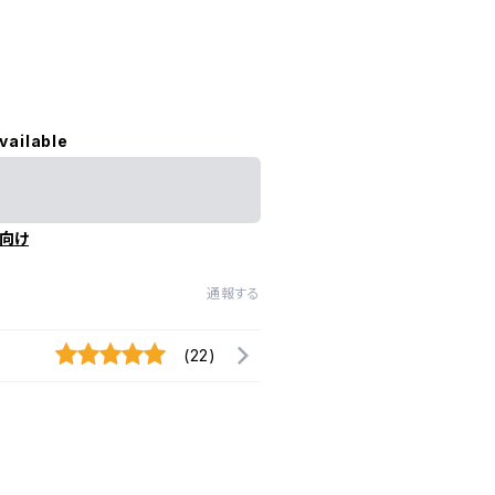
vailable
向け
通報する
(22)