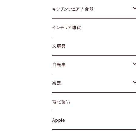
ダイニングセット / ダイニングテーブル
テーブルランプ / デスクスタンド
アクセサリー
キッチンウェア / 食器
リング
ローテーブル / サイドテーブル
フロアライト
財布
グラス / タンブラー
インテリア雑貨
ピアス / イヤリング
デスク / コンソール
バッグ
カップ / マグ
文房具
ネックレス / ペンダント
ドレッサー
アウター
プレート / ボウル
自転車
ブレスレット / バングル
シェルフ
トップス
カトラリー
dahon
楽器
ブローチ
キュリオケース / 飾り棚
ワンピース
ケトル / ティーポット
ギター
電化製品
その他アクセサリー
カップボード / 食器棚
ボトムス
鍋 / フライパン
ベース
Apple