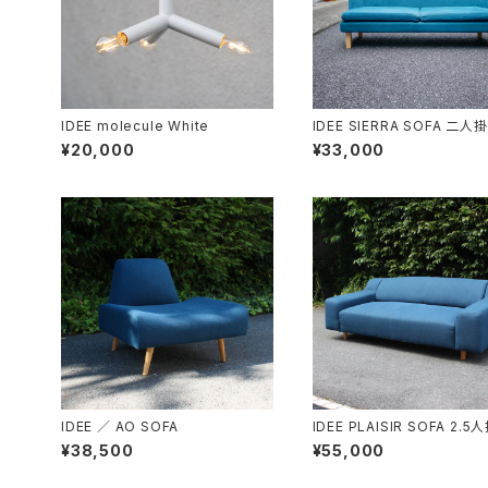
IDEE molecule White
IDEE SIERRA SOFA 二人
¥20,000
¥33,000
IDEE ／ AO SOFA
IDEE PLAISIR SOFA 2.5
ソファ
¥38,500
¥55,000