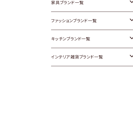
チェスト
靴
Vintage / ヴィンテージ
その他楽器
家具ブランド一覧
その他家具
スカーフ
銀製品
ACME Furniture / アクメ ファニチャー
ファッションブランド一覧
Vintageヴィンテージ / Antiqueアンティ
腕時計
和物 / 作家物
ACTUS / アクタス
agnes b / アニエス ベー
キッチンブランド一覧
ーク
Vintage / ヴィンテージ
その他キッチン雑貨
arflex / アルフレックス
BALLY / バリー
ARABIA / アラビア
インテリア雑貨ブランド一覧
Designers / デザイナーズ
Designers / デザイナーズ
B-COMPANY / ビーカンパニー
BOTTEGA VENETA / ボッテガ・ヴェネ
Baccrat / バカラ
ALESSI / アレッシィ
リメイク / DIY
タ
その他ファッション
BoConcept / ボーコンセプト
Fire-King / ファイヤーキング
Dulton / ダルトン
Burberry / バーバリー
Cassina / カッシーナ
GUSTAFSBERG / グスタフスベリ
Lisa Larson / リサラーソン
Barbour / バブアー
CRASH GATE / (Knot antiques)
Herend / ヘレンド
LLADRO / リアドロ