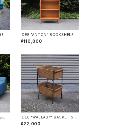
掛け
IDEE "ANTON" BOOKSHELF
¥110,000
人掛け
IDEE "WALLABY" BASKET STA
ND
¥22,000