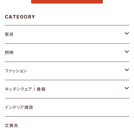
CATEGORY
家具
ソファ / ベンチ
照明
チェア / スツール
ペンダントライト
ファッション
ダイニングセット / ダイニングテーブル
テーブルランプ / デスクスタンド
アクセサリー
キッチンウェア / 食器
リング
ローテーブル / サイドテーブル
フロアライト
財布
グラス / タンブラー
インテリア雑貨
ピアス / イヤリング
デスク / コンソール
バッグ
カップ / マグ
文房具