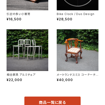
引出の多い小箪笥
Bike Clock / Duo Design
¥16,500
¥28,500
相合家具 アルミチェア
メートランドスミス コーナーチェ
ア
¥22,000
¥40,000
商品一覧に戻る