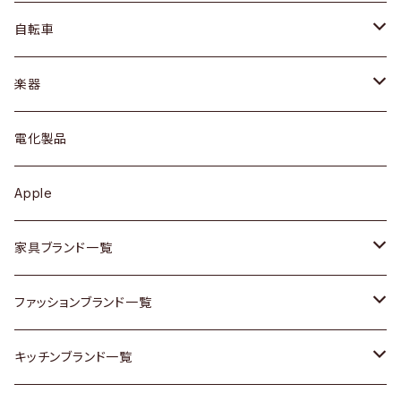
ネックレス / ペンダント
ドレッサー
アウター
プレート / ボウル
自転車
ブレスレット / バングル
シェルフ
トップス
カトラリー
dahon
楽器
ブローチ
キュリオケース / 飾り棚
ワンピース
ケトル / ティーポット
ギター
電化製品
その他アクセサリー
カップボード / 食器棚
ボトムス
鍋 / フライパン
ベース
Apple
チェスト
靴
Vintage / ヴィンテージ
その他楽器
家具ブランド一覧
その他家具
スカーフ
銀製品
ACME Furniture / アクメ ファニチャー
ファッションブランド一覧
Vintageヴィンテージ / Antiqueアンティーク
腕時計
和物 / 作家物
ACTUS / アクタス
agnes b / アニエス ベー
キッチンブランド一覧