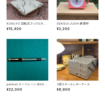
KOKUYO 回転式ブックスタン
SEKISUI JUSHI 郵便秤
ド
¥15,400
¥2,200
pelikan スーベレーン M400
3段スチールレターケース
万年筆
¥22,000
¥8,800