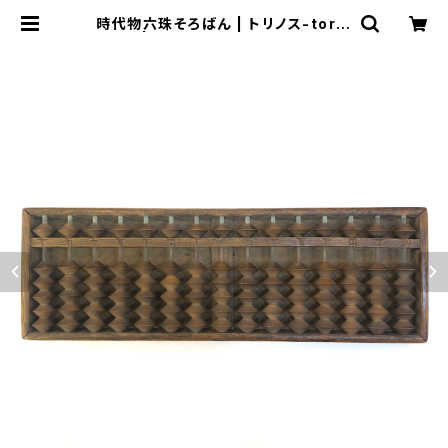
時代物六珠そろばん | トリノス-torin
oth- | 新宿区神楽坂のリサイクルシ
ョップ・古着