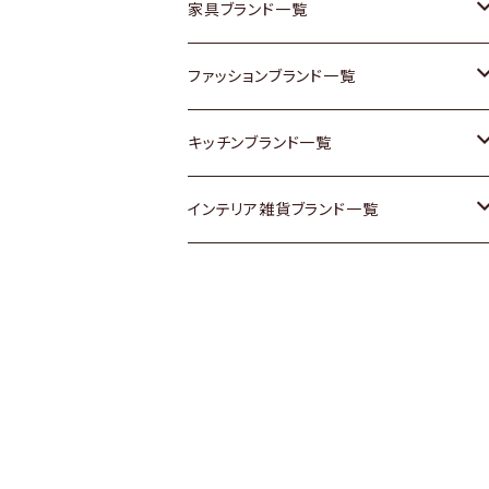
チェスト
靴
Vintage / ヴィンテージ
その他楽器
家具ブランド一覧
その他家具
スカーフ
銀製品
ACME Furniture / アクメ ファニチャー
ファッションブランド一覧
Vintageヴィンテージ / Antiqueアンティ
腕時計
和物 / 作家物
ACTUS / アクタス
agnes b / アニエス ベー
キッチンブランド一覧
ーク
Vintage / ヴィンテージ
その他キッチン雑貨
arflex / アルフレックス
BALLY / バリー
ARABIA / アラビア
インテリア雑貨ブランド一覧
Designers / デザイナーズ
Designers / デザイナーズ
B-COMPANY / ビーカンパニー
BOTTEGA VENETA / ボッテガ・ヴェネ
Baccrat / バカラ
ALESSI / アレッシィ
リメイク / DIY
タ
その他ファッション
BoConcept / ボーコンセプト
Fire-King / ファイヤーキング
Dulton / ダルトン
Burberry / バーバリー
Cassina / カッシーナ
GUSTAFSBERG / グスタフスベリ
Lisa Larson / リサラーソン
Barbour / バブアー
CRASH GATE / (Knot antiques)
Herend / ヘレンド
LLADRO / リアドロ