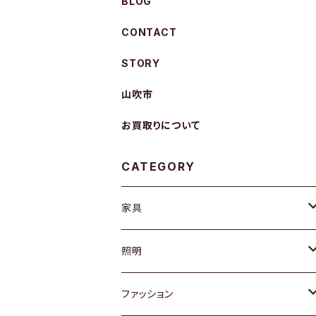
BLOG
CONTACT
STORY
山吹市
お買取りについて
CATEGORY
家具
ソファ / ベンチ
照明
チェア / スツール
ペンダントライト
ファッション