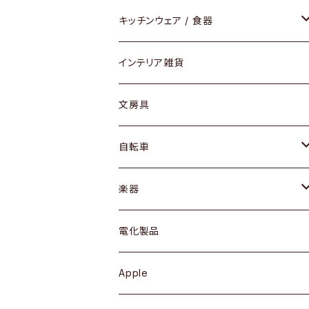
ダイニングセット / ダイニングテーブル
テーブルランプ / デスクスタンド
アクセサリー
キッチンウェア / 食器
リング
ローテーブル / サイドテーブル
フロアライト
財布
グラス / タンブラー
インテリア雑貨
ピアス / イヤリング
デスク / コンソール
バッグ
カップ / マグ
文房具
ネックレス / ペンダント
ドレッサー
アウター
プレート / ボウル
自転車
ブレスレット / バングル
シェルフ
トップス
カトラリー
dahon
楽器
ブローチ
キュリオケース / 飾り棚
ワンピース
ケトル / ティーポット
ギター
電化製品
その他アクセサリー
カップボード / 食器棚
ボトムス
鍋 / フライパン
ベース
Apple