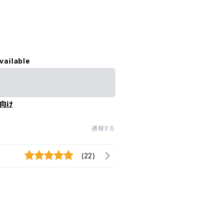
vailable
向け
通報する
(22)