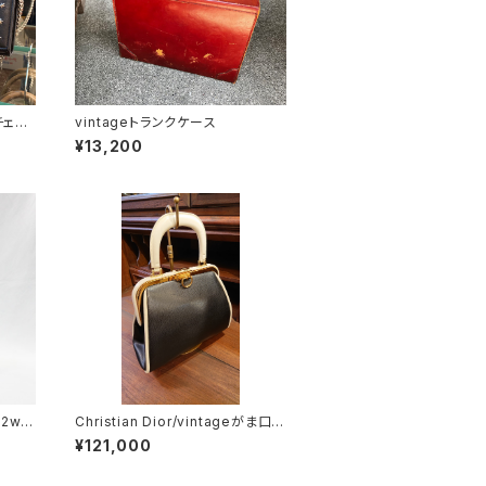
vintageトランクケース
¥13,200
 2wa
Christian Dior/vintageがま口バ
ッグ
¥121,000