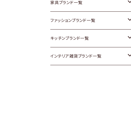
チェスト
靴
Vintage / ヴィンテージ
その他楽器
家具ブランド一覧
その他家具
スカーフ
銀製品
ACME Furniture / アクメ ファニチャー
ファッションブランド一覧
Vintageヴィンテージ / Antiqueアンティ
腕時計
和物 / 作家物
ACTUS / アクタス
agnes b / アニエス ベー
キッチンブランド一覧
ーク
Vintage / ヴィンテージ
その他キッチン雑貨
arflex / アルフレックス
BALLY / バリー
ARABIA / アラビア
インテリア雑貨ブランド一覧
Designers / デザイナーズ
Designers / デザイナーズ
B-COMPANY / ビーカンパニー
BOTTEGA VENETA / ボッテガ・ヴェネ
Baccrat / バカラ
ALESSI / アレッシィ
リメイク / DIY
タ
その他ファッション
BoConcept / ボーコンセプト
Fire-King / ファイヤーキング
Dulton / ダルトン
Burberry / バーバリー
Cassina / カッシーナ
GUSTAFSBERG / グスタフスベリ
Lisa Larson / リサラーソン
Barbour / バブアー
CRASH GATE / (Knot antiques)
Herend / ヘレンド
LLADRO / リアドロ