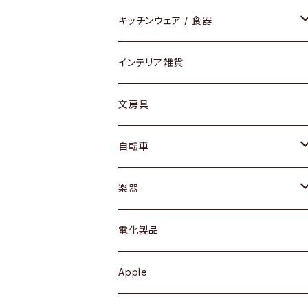
ダイニングセット / ダイニングテーブル
テーブルランプ / デスクスタンド
アクセサリー
キッチンウェア / 食器
リング
ローテーブル / サイドテーブル
フロアライト
財布
グラス / タンブラー
インテリア雑貨
ピアス / イヤリング
デスク / コンソール
バッグ
カップ / マグ
文房具
ネックレス / ペンダント
ドレッサー
アウター
プレート / ボウル
自転車
ブレスレット / バングル
シェルフ
トップス
カトラリー
dahon
楽器
ブローチ
キュリオケース / 飾り棚
ワンピース
ケトル / ティーポット
ギター
電化製品
その他アクセサリー
カップボード / 食器棚
ボトムス
鍋 / フライパン
ベース
Apple