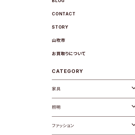
BLOG
CONTACT
STORY
山吹市
お買取りについて
CATEGORY
家具
ソファ / ベンチ
照明
チェア / スツール
ペンダントライト
ファッション