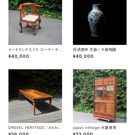
メートランドスミス コーナーチェ
呉須唐草 花器 / 大倉陶園
ア
¥40,000
¥40,000
DREXEL HERITAGE／Archit
japan vintage 水屋箪笥
ectual Low Table
¥36,000
¥33,000