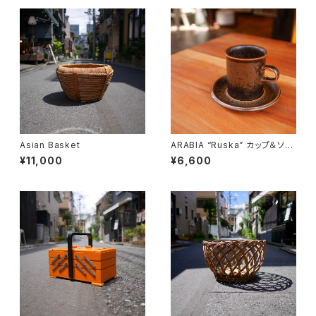
Asian Basket
ARABIA “Ruska” カップ＆ソー
サー
¥11,000
¥6,600