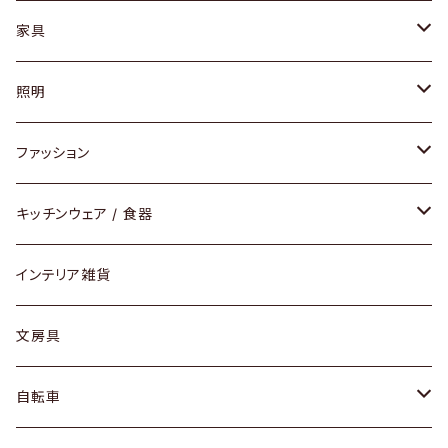
家具
ソファ / ベンチ
照明
チェア / スツール
ペンダントライト
ファッション
ダイニングセット / ダイニングテーブル
テーブルランプ / デスクスタンド
アクセサリー
キッチンウェア / 食器
リング
ローテーブル / サイドテーブル
フロアライト
財布
グラス / タンブラー
インテリア雑貨
ピアス / イヤリング
デスク / コンソール
バッグ
カップ / マグ
文房具
ネックレス / ペンダント
ドレッサー
アウター
プレート / ボウル
自転車
ブレスレット / バングル