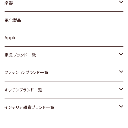
シェルフ
トップス
カトラリー
dahon
楽器
ブローチ
キュリオケース / 飾り棚
ワンピース
ケトル / ティーポット
ギター
電化製品
その他アクセサリー
カップボード / 食器棚
ボトムス
鍋 / フライパン
ベース
Apple
チェスト
靴
Vintage / ヴィンテージ
その他楽器
家具ブランド一覧
その他家具
スカーフ
銀製品
ACME Furniture / アクメ ファニチャー
ファッションブランド一覧
Vintageヴィンテージ / Antiqueアンティーク
腕時計
和物 / 作家物
ACTUS / アクタス
agnes b / アニエス ベー
キッチンブランド一覧
Designers / デザイナーズ
Vintage / ヴィンテージ
その他キッチン雑貨
arflex / アルフレックス
BALLY / バリー
ARABIA / アラビア
インテリア雑貨ブランド一覧
リメイク / DIY
Designers / デザイナーズ
B-COMPANY / ビーカンパニー
BOTTEGA VENETA / ボッテガ・ヴェネタ
Baccrat / バカラ
ALESSI / アレッシィ