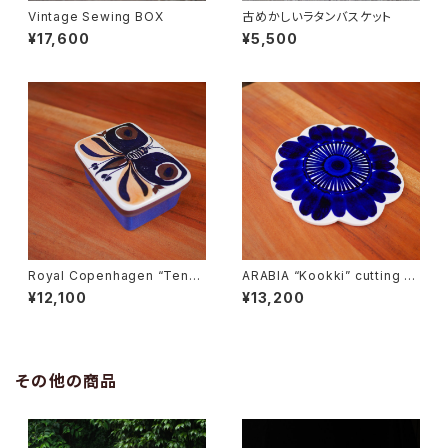
Vintage Sewing BOX
古めかしいラタンバスケット
¥17,600
¥5,500
Royal Copenhagen “Tener
ARABIA “Kookki” cutting b
a” Butter Case
oard
¥12,100
¥13,200
その他の商品