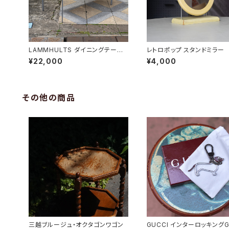
LAMMHULTS ダイニングテーブ
レトロポップ スタンドミラー
ル
¥22,000
¥4,000
その他の商品
三越ブルージュ・オクタゴンワゴン
GUCCI インターロッキング