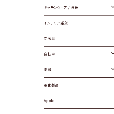
ダイニングセット / ダイニングテーブル
テーブルランプ / デスクスタンド
アクセサリー
キッチンウェア / 食器
リング
ローテーブル / サイドテーブル
フロアライト
財布
グラス / タンブラー
インテリア雑貨
ピアス / イヤリング
デスク / コンソール
バッグ
カップ / マグ
文房具
ネックレス / ペンダント
ドレッサー
アウター
プレート / ボウル
自転車
ブレスレット / バングル
シェルフ
トップス
カトラリー
dahon
楽器
ブローチ
キュリオケース / 飾り棚
ワンピース
ケトル / ティーポット
ギター
電化製品
その他アクセサリー
カップボード / 食器棚
ボトムス
鍋 / フライパン
ベース
Apple