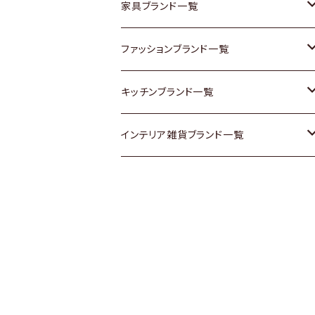
チェスト
靴
Vintage / ヴィンテージ
その他楽器
家具ブランド一覧
その他家具
スカーフ
銀製品
ACME Furniture / アクメ ファニチャー
ファッションブランド一覧
Vintageヴィンテージ / Antiqueアンティ
腕時計
和物 / 作家物
ACTUS / アクタス
agnes b / アニエス ベー
キッチンブランド一覧
ーク
Vintage / ヴィンテージ
その他キッチン雑貨
arflex / アルフレックス
BALLY / バリー
ARABIA / アラビア
インテリア雑貨ブランド一覧
Designers / デザイナーズ
Designers / デザイナーズ
B-COMPANY / ビーカンパニー
BOTTEGA VENETA / ボッテガ・ヴェネ
Baccrat / バカラ
ALESSI / アレッシィ
リメイク / DIY
タ
その他ファッション
BoConcept / ボーコンセプト
Fire-King / ファイヤーキング
Dulton / ダルトン
Burberry / バーバリー
Cassina / カッシーナ
GUSTAFSBERG / グスタフスベリ
Lisa Larson / リサラーソン
Barbour / バブアー
CRASH GATE / (Knot antiques)
Herend / ヘレンド
LLADRO / リアドロ