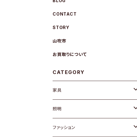
BLOG
CONTACT
STORY
山吹市
お買取りについて
CATEGORY
家具
ソファ / ベンチ
照明
チェア / スツール
ペンダントライト
ファッション