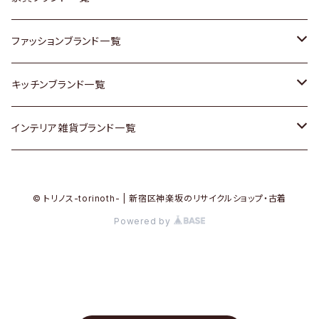
その他家具
スカーフ
銀製品
ACME Furniture / アクメ ファニチャー
ファッションブランド一覧
Vintageヴィンテージ / Antiqueアンティーク
腕時計
和物 / 作家物
ACTUS / アクタス
agnes b / アニエス ベー
キッチンブランド一覧
Designers / デザイナーズ
Vintage / ヴィンテージ
その他キッチン雑貨
arflex / アルフレックス
BALLY / バリー
ARABIA / アラビア
インテリア雑貨ブランド一覧
リメイク / DIY
Designers / デザイナーズ
B-COMPANY / ビーカンパニー
BOTTEGA VENETA / ボッテガ・ヴェネタ
Baccrat / バカラ
ALESSI / アレッシィ
© トリノス-torinoth- | 新宿区神楽坂のリサイクルショップ・古着
その他ファッション
BoConcept / ボーコンセプト
Burberry / バーバリー
Fire-King / ファイヤーキング
Dulton / ダルトン
Powered by
Cassina / カッシーナ
Barbour / バブアー
GUSTAFSBERG / グスタフスベリ
Lisa Larson / リサラーソン
CRASH GATE / (Knot antiques)
BVLGARI / ブルガリ
Herend / ヘレンド
LLADRO / リアドロ