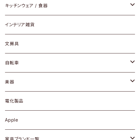
ダイニングセット / ダイニングテーブル
テーブルランプ / デスクスタンド
アクセサリー
キッチンウェア / 食器
リング
ローテーブル / サイドテーブル
フロアライト
財布
グラス / タンブラー
インテリア雑貨
ピアス / イヤリング
デスク / コンソール
バッグ
カップ / マグ
文房具
ネックレス / ペンダント
ドレッサー
アウター
プレート / ボウル
自転車
ブレスレット / バングル
シェルフ
トップス
カトラリー
dahon
楽器
ブローチ
キュリオケース / 飾り棚
ワンピース
ケトル / ティーポット
ギター
電化製品
その他アクセサリー
カップボード / 食器棚
ボトムス
鍋 / フライパン
ベース
Apple
チェスト
靴
Vintage / ヴィンテージ
その他楽器
家具ブランド一覧