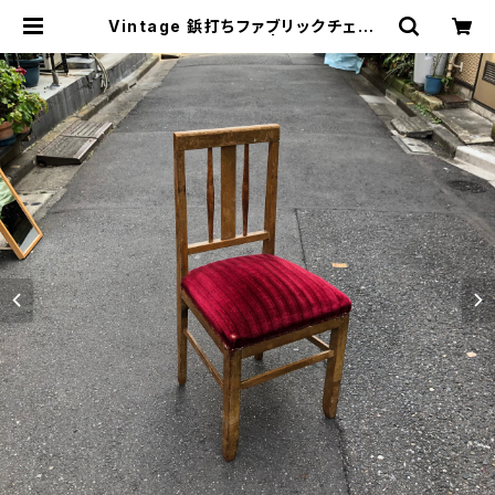
Vintage 鋲打ちファブリックチェア |
トリノス-torinoth- | 新宿区神楽坂
のリサイクルショップ・古着