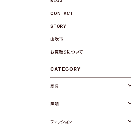
BLOG
CONTACT
STORY
山吹市
お買取りについて
CATEGORY
家具
ソファ / ベンチ
照明
チェア / スツール
ペンダントライト
ファッション