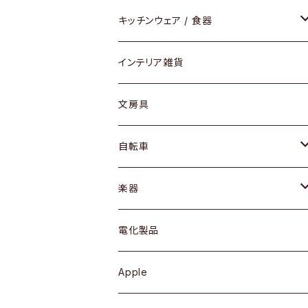
ダイニングセット / ダイニングテーブル
テーブルランプ / デスクスタンド
アクセサリー
キッチンウェア / 食器
リング
ローテーブル / サイドテーブル
フロアライト
財布
グラス / タンブラー
インテリア雑貨
ピアス / イヤリング
デスク / コンソール
バッグ
カップ / マグ
文房具
ネックレス / ペンダント
ドレッサー
アウター
プレート / ボウル
自転車
ブレスレット / バングル
シェルフ
トップス
カトラリー
dahon
楽器
ブローチ
キュリオケース / 飾り棚
ワンピース
ケトル / ティーポット
ギター
電化製品
その他アクセサリー
カップボード / 食器棚
ボトムス
鍋 / フライパン
ベース
Apple