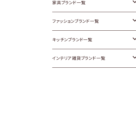
チェスト
靴
Vintage / ヴィンテージ
その他楽器
家具ブランド一覧
その他家具
スカーフ
銀製品
ACME Furniture / アクメ ファニチャー
ファッションブランド一覧
Vintageヴィンテージ / Antiqueアンティ
腕時計
和物 / 作家物
ACTUS / アクタス
agnes b / アニエス ベー
キッチンブランド一覧
ーク
Vintage / ヴィンテージ
その他キッチン雑貨
arflex / アルフレックス
BALLY / バリー
ARABIA / アラビア
インテリア雑貨ブランド一覧
Designers / デザイナーズ
Designers / デザイナーズ
B-COMPANY / ビーカンパニー
BOTTEGA VENETA / ボッテガ・ヴェネ
Baccrat / バカラ
ALESSI / アレッシィ
リメイク / DIY
タ
その他ファッション
BoConcept / ボーコンセプト
Fire-King / ファイヤーキング
Dulton / ダルトン
Burberry / バーバリー
Cassina / カッシーナ
GUSTAFSBERG / グスタフスベリ
Lisa Larson / リサラーソン
Barbour / バブアー
CRASH GATE / (Knot antiques)
Herend / ヘレンド
LLADRO / リアドロ