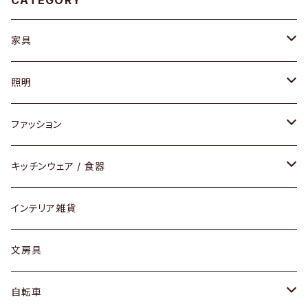
CATEGORY
家具
ソファ / ベンチ
照明
チェア / スツール
ペンダントライト
ファッション
ダイニングセット / ダイニングテーブル
テーブルランプ / デスクスタンド
アクセサリー
キッチンウェア / 食器
リング
ローテーブル / サイドテーブル
フロアライト
財布
グラス / タンブラー
インテリア雑貨
ピアス / イヤリング
デスク / コンソール
バッグ
カップ / マグ
文房具
ネックレス / ペンダント
ドレッサー
アウター
プレート / ボウル
自転車