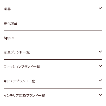
ブレスレット / バングル
シェルフ
トップス
カトラリー
dahon
楽器
ブローチ
キュリオケース / 飾り棚
ワンピース
ケトル / ティーポット
ギター
電化製品
その他アクセサリー
カップボード / 食器棚
ボトムス
鍋 / フライパン
ベース
Apple
チェスト
靴
Vintage / ヴィンテージ
その他楽器
家具ブランド一覧
その他家具
スカーフ
銀製品
ACME Furniture / アクメ ファニチャー
ファッションブランド一覧
Vintageヴィンテージ / Antiqueアンティーク
腕時計
和物 / 作家物
ACTUS / アクタス
agnes b / アニエス ベー
キッチンブランド一覧
Designers / デザイナーズ
Vintage / ヴィンテージ
その他キッチン雑貨
arflex / アルフレックス
BALLY / バリー
ARABIA / アラビア
インテリア雑貨ブランド一覧