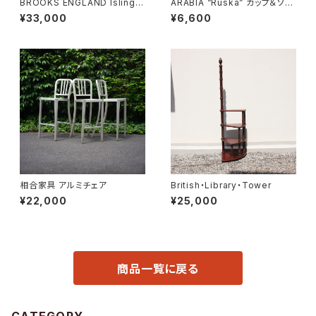
BROOKS ENGLAND Islingto
ARABIA “Ruska” カップ＆ソー
n Rucksack
サー
¥33,000
¥6,600
相合家具 アルミチェア
British・Library・Tower
¥22,000
¥25,000
商品一覧に戻る