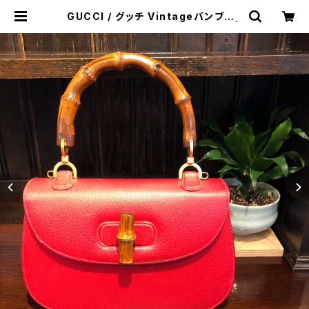
GUCCI / グッチ Vintageバンブー2
wayバッグ | トリノス-torinoth- |
新宿区神楽坂のリサイクルショップ・
古着