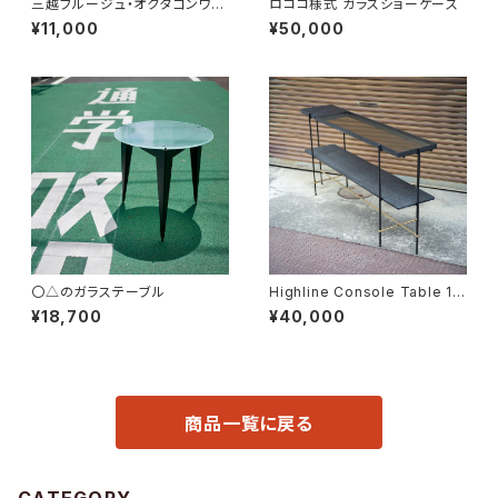
三越ブルージュ・オクタゴンワゴ
ロココ様式 ガラスショーケース
ン
¥11,000
¥50,000
〇△のガラステーブル
Highline Console Table 18
0
¥18,700
¥40,000
商品一覧に戻る