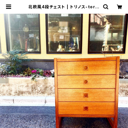
北欧風4段チェスト | トリノス-torin
oth- | 新宿区神楽坂のリサイクルシ
ョップ・古着