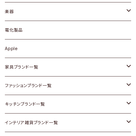
ブレスレット / バングル
シェルフ
トップス
カトラリー
dahon
楽器
ブローチ
キュリオケース / 飾り棚
ワンピース
ケトル / ティーポット
ギター
電化製品
その他アクセサリー
カップボード / 食器棚
ボトムス
鍋 / フライパン
ベース
Apple
チェスト
靴
Vintage / ヴィンテージ
その他楽器
家具ブランド一覧
その他家具
スカーフ
銀製品
ACME Furniture / アクメ ファニチャー
ファッションブランド一覧
Vintageヴィンテージ / Antiqueアンティーク
腕時計
和物 / 作家物
ACTUS / アクタス
agnes b / アニエス ベー
キッチンブランド一覧
Designers / デザイナーズ
Vintage / ヴィンテージ
その他キッチン雑貨
arflex / アルフレックス
BALLY / バリー
ARABIA / アラビア
インテリア雑貨ブランド一覧