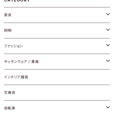
CATEGORY
家具
ソファ / ベンチ
照明
チェア / スツール
ペンダントライト
ファッション
ダイニングセット / ダイニングテーブル
テーブルランプ / デスクスタンド
アクセサリー
キッチンウェア / 食器
リング
ローテーブル / サイドテーブル
フロアライト
財布
グラス / タンブラー
インテリア雑貨
ピアス / イヤリング
デスク / コンソール
バッグ
カップ / マグ
文房具
ネックレス / ペンダント
ドレッサー
アウター
プレート / ボウル
自転車