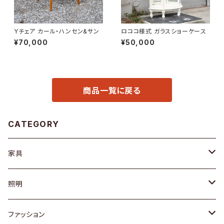
Yチェア カール・ハンセン&サン
ロココ様式 ガラスショーケース
¥70,000
¥50,000
商品一覧に戻る
CATEGORY
家具
ソファ / ベンチ
照明
チェア / スツール
ペンダントライト
ファッション