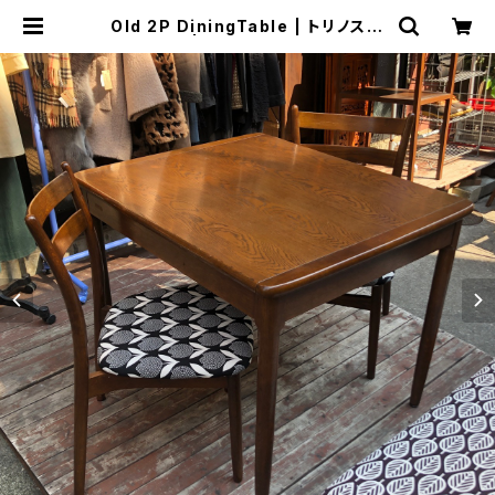
Old 2P DiningTable | トリノス-t
orinoth- | 新宿区神楽坂のリサイク
ルショップ・古着