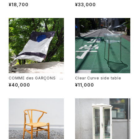
n Rucksack
¥18,700
¥33,000
COMME des GARÇONS 一
Clear Curve side table
枚布
¥40,000
¥11,000