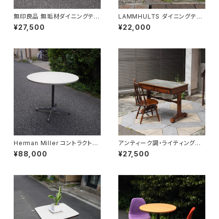
無印良品 無垢材ダイニングテー
LAMMHULTS ダイニングテー
ブル
ブル
¥27,500
¥22,000
Herman Miller コントラクトベ
アンティーク調・ライティングデ
ース ラウンド
スク
¥88,000
¥27,500