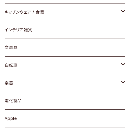
ダイニングセット / ダイニングテーブル
テーブルランプ / デスクスタンド
アクセサリー
キッチンウェア / 食器
リング
ローテーブル / サイドテーブル
フロアライト
財布
グラス / タンブラー
インテリア雑貨
ピアス / イヤリング
デスク / コンソール
バッグ
カップ / マグ
文房具
ネックレス / ペンダント
ドレッサー
アウター
プレート / ボウル
自転車
ブレスレット / バングル
シェルフ
トップス
カトラリー
dahon
楽器
ブローチ
キュリオケース / 飾り棚
ワンピース
ケトル / ティーポット
ギター
電化製品
その他アクセサリー
カップボード / 食器棚
ボトムス
鍋 / フライパン
ベース
Apple