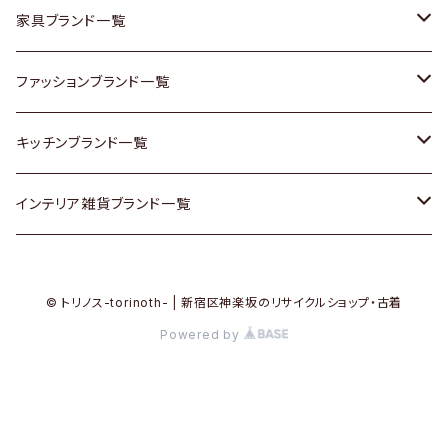
チェスト
靴
Vintage / ヴィンテージ
その他楽器
家具ブランド一覧
その他家具
スカーフ
銀製品
ACME Furniture / アクメ ファニチャー
ファッションブランド一覧
Vintageヴィンテージ / Antiqueアンティーク
腕時計
和物 / 作家物
ACTUS / アクタス
agnes b / アニエス ベー
キッチンブランド一覧
Designers / デザイナーズ
Vintage / ヴィンテージ
その他キッチン雑貨
arflex / アルフレックス
BALLY / バリー
ARABIA / アラビア
インテリア雑貨ブランド一覧
リメイク / DIY
Designers / デザイナーズ
B-COMPANY / ビーカンパニー
BOTTEGA VENETA / ボッテガ・ヴェネタ
Baccrat / バカラ
ALESSI / アレッシィ
© トリノス-torinoth- | 新宿区神楽坂のリサイクルショップ・古着
その他ファッション
BoConcept / ボーコンセプト
Burberry / バーバリー
Fire-King / ファイヤーキング
Dulton / ダルトン
Powered by
Cassina / カッシーナ
Barbour / バブアー
GUSTAFSBERG / グスタフスベリ
Lisa Larson / リサラーソン
CRASH GATE / (Knot antiques)
BVLGARI / ブルガリ
Herend / ヘレンド
LLADRO / リアドロ