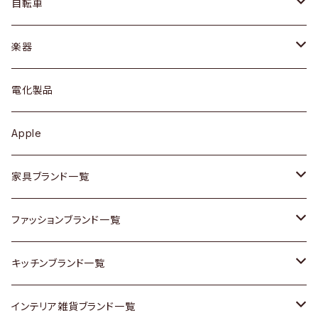
ドレッサー
アウター
プレート / ボウル
自転車
ブレスレット / バングル
シェルフ
トップス
カトラリー
dahon
楽器
ブローチ
キュリオケース / 飾り棚
ワンピース
ケトル / ティーポット
ギター
電化製品
その他アクセサリー
カップボード / 食器棚
ボトムス
鍋 / フライパン
ベース
Apple
チェスト
靴
Vintage / ヴィンテージ
その他楽器
家具ブランド一覧
その他家具
スカーフ
銀製品
ACME Furniture / アクメ ファニチャー
ファッションブランド一覧
Vintageヴィンテージ / Antiqueアンティーク
腕時計
和物 / 作家物
ACTUS / アクタス
agnes b / アニエス ベー
キッチンブランド一覧
Designers / デザイナーズ
Vintage / ヴィンテージ
その他キッチン雑貨
arflex / アルフレックス
BALLY / バリー
ARABIA / アラビア
インテリア雑貨ブランド一覧