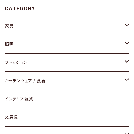
CATEGORY
家具
ソファ / ベンチ
照明
チェア / スツール
ペンダントライト
ファッション
ダイニングセット / ダイニングテーブル
テーブルランプ / デスクスタンド
アクセサリー
キッチンウェア / 食器
リング
ローテーブル / サイドテーブル
フロアライト
財布
グラス / タンブラー
インテリア雑貨
ピアス / イヤリング
デスク / コンソール
バッグ
カップ / マグ
文房具
ネックレス / ペンダント