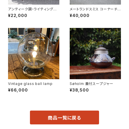
アンティーク調・ライティングデ
メートランドスミス コーナーチェ
スク
ア
¥22,000
¥40,000
Vintage glass ball lamp
Søholm 蓋付スープジャー
¥66,000
¥38,500
商品一覧に戻る