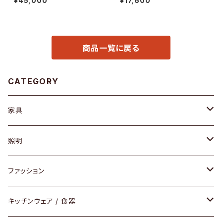
¥45,000
¥17,600
商品一覧に戻る
CATEGORY
家具
ソファ / ベンチ
照明
チェア / スツール
ペンダントライト
ファッション
ダイニングセット / ダイニングテーブル
テーブルランプ / デスクスタンド
アクセサリー
キッチンウェア / 食器