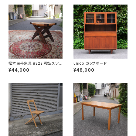
松本民芸家具 #222 鞍型スツ
unico カップボード
ール
¥44,000
¥48,000