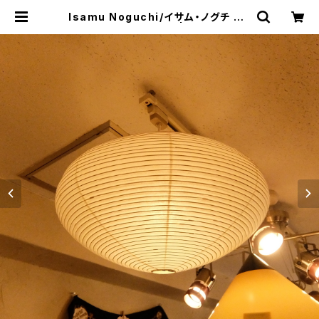
Isamu Noguchi/イサム・ノグチ AK
ARI ペンダントライト | トリノス-tor
inoth- | 新宿区神楽坂のリサイクル
ショップ・古着