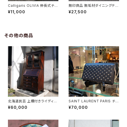
Calligaris OLIVIA 伸長式チェ
無印良品 無垢材ダイニングテー
ア
ブル
¥11,000
¥27,500
その他の商品
北海道民芸 上棚付きライディン
SAINT LAURENT PARIS チェ
グビューロー
ーンショルダーウォレット
¥60,000
¥70,000