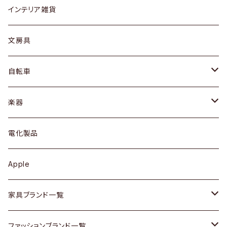
リング
ローテーブル / サイドテーブル
フロアライト
財布
グラス / タンブラー
インテリア雑貨
ピアス / イヤリング
デスク / コンソール
バッグ
カップ / マグ
文房具
ネックレス / ペンダント
ドレッサー
アウター
プレート / ボウル
自転車
ブレスレット / バングル
シェルフ
トップス
カトラリー
dahon
楽器
ブローチ
キュリオケース / 飾り棚
ワンピース
ケトル / ティーポット
ギター
電化製品
その他アクセサリー
カップボード / 食器棚
ボトムス
鍋 / フライパン
ベース
Apple
チェスト
靴
Vintage / ヴィンテージ
その他楽器
家具ブランド一覧
その他家具
スカーフ
銀製品
ACME Furniture / アクメ ファニチャー
ファッションブランド一覧