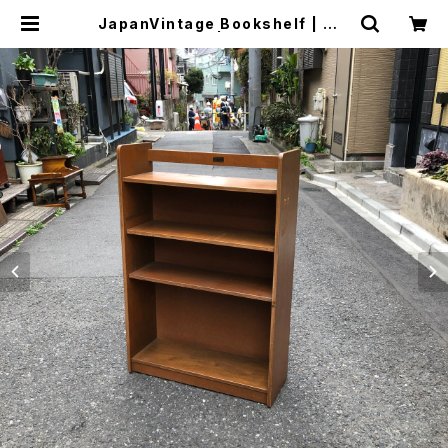
JapanVintage Bookshelf | トリ
ノス-torinoth- | 新宿区神楽坂のリ
サイクルショップ・古着