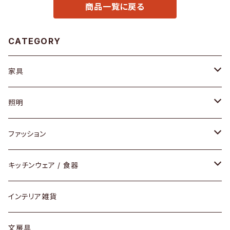
商品一覧に戻る
CATEGORY
家具
ソファ / ベンチ
照明
チェア / スツール
ペンダントライト
ファッション
ダイニングセット / ダイニングテーブル
テーブルランプ / デスクスタンド
アクセサリー
キッチンウェア / 食器
リング
ローテーブル / サイドテーブル
フロアライト
財布
グラス / タンブラー
インテリア雑貨
ピアス / イヤリング
デスク / コンソール
バッグ
カップ / マグ
文房具