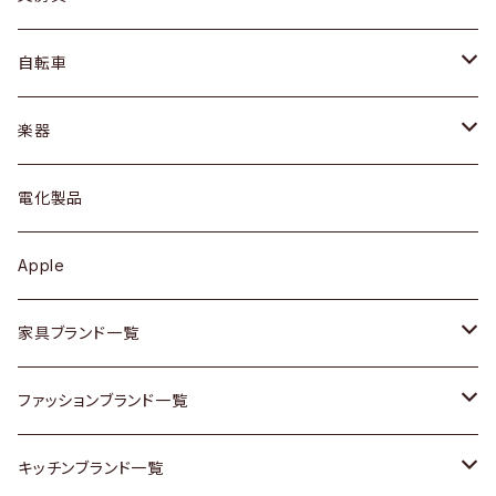
ネックレス / ペンダント
ドレッサー
アウター
プレート / ボウル
自転車
ブレスレット / バングル
シェルフ
トップス
カトラリー
dahon
楽器
ブローチ
キュリオケース / 飾り棚
ワンピース
ケトル / ティーポット
ギター
電化製品
その他アクセサリー
カップボード / 食器棚
ボトムス
鍋 / フライパン
ベース
Apple
チェスト
靴
Vintage / ヴィンテージ
その他楽器
家具ブランド一覧
その他家具
スカーフ
銀製品
ACME Furniture / アクメ ファニチャー
ファッションブランド一覧
Vintageヴィンテージ / Antiqueアンティーク
腕時計
和物 / 作家物
ACTUS / アクタス
agnes b / アニエス ベー
キッチンブランド一覧