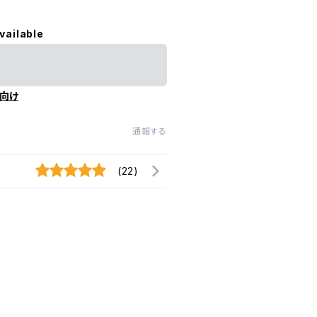
vailable
向け
通報する
(22)