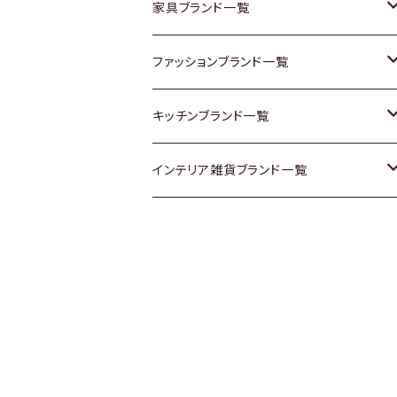
チェスト
靴
Vintage / ヴィンテージ
その他楽器
家具ブランド一覧
その他家具
スカーフ
銀製品
ACME Furniture / アクメ ファニチャー
ファッションブランド一覧
Vintageヴィンテージ / Antiqueアンティ
腕時計
和物 / 作家物
ACTUS / アクタス
agnes b / アニエス ベー
キッチンブランド一覧
ーク
Vintage / ヴィンテージ
その他キッチン雑貨
arflex / アルフレックス
BALLY / バリー
ARABIA / アラビア
インテリア雑貨ブランド一覧
Designers / デザイナーズ
Designers / デザイナーズ
B-COMPANY / ビーカンパニー
BOTTEGA VENETA / ボッテガ・ヴェネ
Baccrat / バカラ
ALESSI / アレッシィ
リメイク / DIY
タ
その他ファッション
BoConcept / ボーコンセプト
Fire-King / ファイヤーキング
Dulton / ダルトン
Burberry / バーバリー
Cassina / カッシーナ
GUSTAFSBERG / グスタフスベリ
Lisa Larson / リサラーソン
Barbour / バブアー
CRASH GATE / (Knot antiques)
Herend / ヘレンド
LLADRO / リアドロ