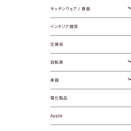
ダイニングセット / ダイニングテーブル
テーブルランプ / デスクスタンド
アクセサリー
キッチンウェア / 食器
リング
ローテーブル / サイドテーブル
フロアライト
財布
グラス / タンブラー
インテリア雑貨
ピアス / イヤリング
デスク / コンソール
バッグ
カップ / マグ
文房具
ネックレス / ペンダント
ドレッサー
アウター
プレート / ボウル
自転車
ブレスレット / バングル
シェルフ
トップス
カトラリー
dahon
楽器
ブローチ
キュリオケース / 飾り棚
ワンピース
ケトル / ティーポット
ギター
電化製品
その他アクセサリー
カップボード / 食器棚
ボトムス
鍋 / フライパン
ベース
Apple