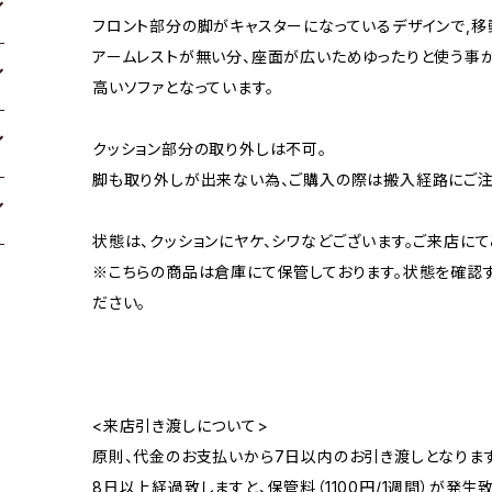
フロント部分の脚がキャスターになっているデザインで,移
アームレストが無い分、座面が広いためゆったりと使う事
高いソファとなっています。
クッション部分の取り外しは不可。
脚も取り外しが出来ない為、ご購入の際は搬入経路にご注
状態は、クッションにヤケ、シワなどございます。ご来店にて
※こちらの商品は倉庫にて保管しております。状態を確認
ださい。
<来店引き渡しについて>
原則、代金のお支払いから7日以内のお引き渡しとなります
8日以上経過致しますと、保管料（1100円/1週間）が発生致