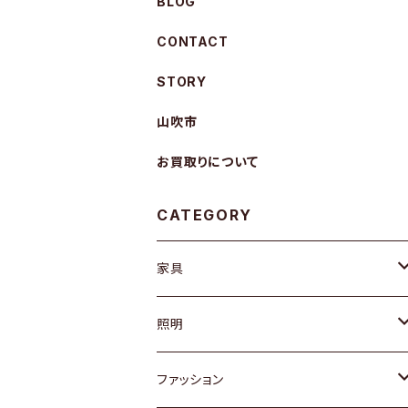
BLOG
CONTACT
STORY
山吹市
お買取りについて
CATEGORY
家具
ソファ / ベンチ
照明
チェア / スツール
ペンダントライト
ファッション