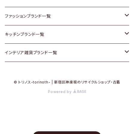
その他家具
スカーフ
銀製品
ACME Furniture / アクメ ファニチャー
ファッションブランド一覧
Vintageヴィンテージ / Antiqueアンティーク
腕時計
和物 / 作家物
ACTUS / アクタス
agnes b / アニエス ベー
キッチンブランド一覧
Designers / デザイナーズ
Vintage / ヴィンテージ
その他キッチン雑貨
arflex / アルフレックス
BALLY / バリー
ARABIA / アラビア
インテリア雑貨ブランド一覧
リメイク / DIY
Designers / デザイナーズ
B-COMPANY / ビーカンパニー
BOTTEGA VENETA / ボッテガ・ヴェネタ
Baccrat / バカラ
ALESSI / アレッシィ
© トリノス-torinoth- | 新宿区神楽坂のリサイクルショップ・古着
その他ファッション
BoConcept / ボーコンセプト
Burberry / バーバリー
Fire-King / ファイヤーキング
Dulton / ダルトン
Powered by
Cassina / カッシーナ
Barbour / バブアー
GUSTAFSBERG / グスタフスベリ
Lisa Larson / リサラーソン
CRASH GATE / (Knot antiques)
BVLGARI / ブルガリ
Herend / ヘレンド
LLADRO / リアドロ