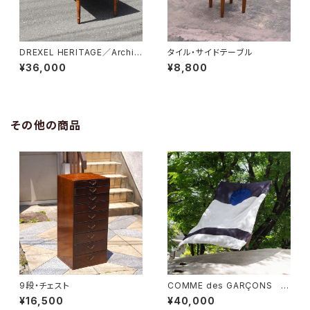
DREXEL HERITAGE／Archit
タイル・サイドテーブル
ectual Low Table
¥36,000
¥8,800
その他の商品
9段・チェスト
COMME des GARÇONS 一
枚布
¥16,500
¥40,000