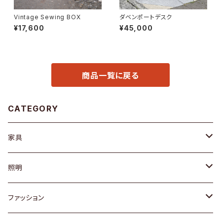
Vintage Sewing BOX
ダベンポートデスク
¥17,600
¥45,000
商品一覧に戻る
CATEGORY
家具
ソファ / ベンチ
照明
チェア / スツール
ペンダントライト
ファッション