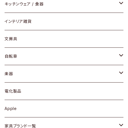
ダイニングセット / ダイニングテーブル
テーブルランプ / デスクスタンド
アクセサリー
キッチンウェア / 食器
リング
ローテーブル / サイドテーブル
フロアライト
財布
グラス / タンブラー
インテリア雑貨
ピアス / イヤリング
デスク / コンソール
バッグ
カップ / マグ
文房具
ネックレス / ペンダント
ドレッサー
アウター
プレート / ボウル
自転車
ブレスレット / バングル
シェルフ
トップス
カトラリー
dahon
楽器
ブローチ
キュリオケース / 飾り棚
ワンピース
ケトル / ティーポット
ギター
電化製品
その他アクセサリー
カップボード / 食器棚
ボトムス
鍋 / フライパン
ベース
Apple
チェスト
靴
Vintage / ヴィンテージ
その他楽器
家具ブランド一覧