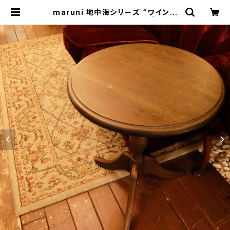
maruni 地中海シリーズ “ワインテ
ーブル”／コーヒーテーブル | トリノ
ス-torinoth- | 新宿区神楽坂のリサ
イクルショップ・古着