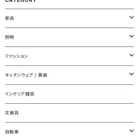
CATEGORY
家具
ソファ / ベンチ
照明
チェア / スツール
ペンダントライト
ファッション
ダイニングセット / ダイニングテーブル
テーブルランプ / デスクスタンド
アクセサリー
キッチンウェア / 食器
リング
ローテーブル / サイドテーブル
フロアライト
財布
グラス / タンブラー
インテリア雑貨
ピアス / イヤリング
デスク / コンソール
バッグ
カップ / マグ
文房具
ネックレス / ペンダント
ドレッサー
アウター
プレート / ボウル
自転車