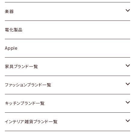
ブレスレット / バングル
シェルフ
トップス
カトラリー
dahon
楽器
ブローチ
キュリオケース / 飾り棚
ワンピース
ケトル / ティーポット
ギター
電化製品
その他アクセサリー
カップボード / 食器棚
ボトムス
鍋 / フライパン
ベース
Apple
チェスト
靴
Vintage / ヴィンテージ
その他楽器
家具ブランド一覧
その他家具
スカーフ
銀製品
ACME Furniture / アクメ ファニチャー
ファッションブランド一覧
Vintageヴィンテージ / Antiqueアンティーク
腕時計
和物 / 作家物
ACTUS / アクタス
agnes b / アニエス ベー
キッチンブランド一覧
Designers / デザイナーズ
Vintage / ヴィンテージ
その他キッチン雑貨
arflex / アルフレックス
BALLY / バリー
ARABIA / アラビア
インテリア雑貨ブランド一覧