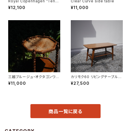
Royal Copenhagen “Tener
Clear Curve side table
a” Butter Case
¥12,100
¥11,000
三越ブルージュ・オクタゴンワゴ
カリモク60 リビングテーブル
ン
小
¥11,000
¥27,500
商品一覧に戻る