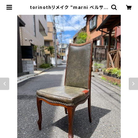
torinothリメイク “marni ベルサイ
ユチェア” | トリノス-torinoth- | 新
宿区神楽坂のリサイクルショップ・古
着