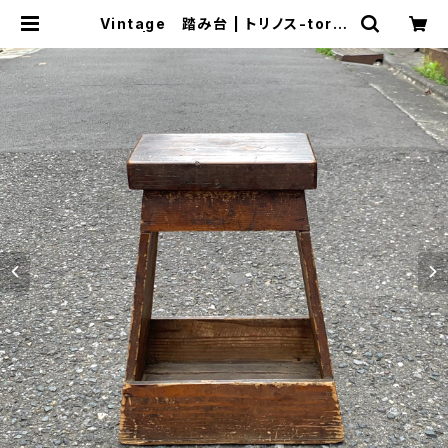
Vintage 踏み台 | トリノス-torin
oth- | 新宿区神楽坂のリサイクルシ
ョップ・古着