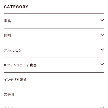
CATEGORY
家具
ソファ / ベンチ
照明
チェア / スツール
ペンダントライト
ファッション
ダイニングセット / ダイニングテーブル
テーブルランプ / デスクスタンド
アクセサリー
キッチンウェア / 食器
リング
ローテーブル / サイドテーブル
フロアライト
財布
グラス / タンブラー
インテリア雑貨
ピアス / イヤリング
デスク / コンソール
バッグ
カップ / マグ
文房具
ネックレス / ペンダント