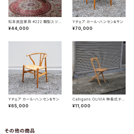
松本民芸家具 #222 鞍型スツ
Yチェア カール・ハンセン&サン
ール
¥44,000
¥70,000
Yチェア カール・ハンセン&サン
Calligaris OLIVIA 伸長式チェ
ア
¥65,000
¥11,000
その他の商品