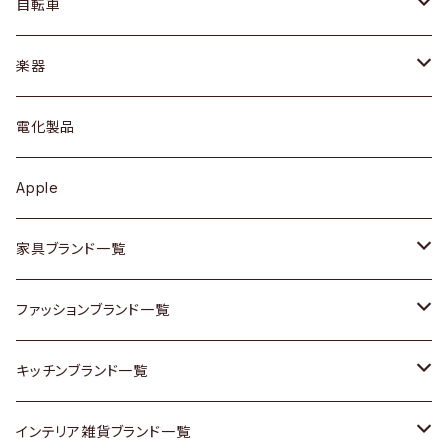
ドレッサー
アウター
プレート / ボウル
自転車
ブレスレット / バングル
シェルフ
トップス
カトラリー
dahon
楽器
ブローチ
キュリオケース / 飾り棚
ワンピース
ケトル / ティーポット
ギター
電化製品
その他アクセサリー
カップボード / 食器棚
ボトムス
鍋 / フライパン
ベース
Apple
チェスト
靴
Vintage / ヴィンテージ
その他楽器
家具ブランド一覧
その他家具
スカーフ
銀製品
ACME Furniture / アクメ ファニチャー
ファッションブランド一覧
Vintageヴィンテージ / Antiqueアンティーク
腕時計
和物 / 作家物
ACTUS / アクタス
agnes b / アニエス ベー
キッチンブランド一覧
Designers / デザイナーズ
Vintage / ヴィンテージ
その他キッチン雑貨
arflex / アルフレックス
BALLY / バリー
ARABIA / アラビア
インテリア雑貨ブランド一覧