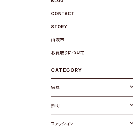
BLOG
CONTACT
STORY
山吹市
お買取りについて
CATEGORY
家具
ソファ / ベンチ
照明
チェア / スツール
ペンダントライト
ファッション