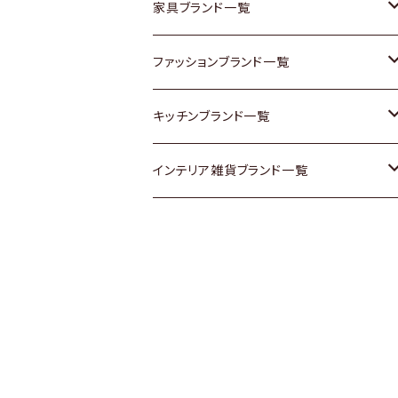
チェスト
靴
Vintage / ヴィンテージ
その他楽器
家具ブランド一覧
その他家具
スカーフ
銀製品
ACME Furniture / アクメ ファニチャー
ファッションブランド一覧
Vintageヴィンテージ / Antiqueアンティ
腕時計
和物 / 作家物
ACTUS / アクタス
agnes b / アニエス ベー
キッチンブランド一覧
ーク
Vintage / ヴィンテージ
その他キッチン雑貨
arflex / アルフレックス
BALLY / バリー
ARABIA / アラビア
インテリア雑貨ブランド一覧
Designers / デザイナーズ
Designers / デザイナーズ
B-COMPANY / ビーカンパニー
BOTTEGA VENETA / ボッテガ・ヴェネ
Baccrat / バカラ
ALESSI / アレッシィ
リメイク / DIY
タ
その他ファッション
BoConcept / ボーコンセプト
Fire-King / ファイヤーキング
Dulton / ダルトン
Burberry / バーバリー
Cassina / カッシーナ
GUSTAFSBERG / グスタフスベリ
Lisa Larson / リサラーソン
Barbour / バブアー
CRASH GATE / (Knot antiques)
Herend / ヘレンド
LLADRO / リアドロ