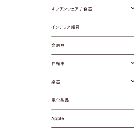
ダイニングセット / ダイニングテーブル
テーブルランプ / デスクスタンド
アクセサリー
キッチンウェア / 食器
リング
ローテーブル / サイドテーブル
フロアライト
財布
グラス / タンブラー
インテリア雑貨
ピアス / イヤリング
デスク / コンソール
バッグ
カップ / マグ
文房具
ネックレス / ペンダント
ドレッサー
アウター
プレート / ボウル
自転車
ブレスレット / バングル
シェルフ
トップス
カトラリー
dahon
楽器
ブローチ
キュリオケース / 飾り棚
ワンピース
ケトル / ティーポット
ギター
電化製品
その他アクセサリー
カップボード / 食器棚
ボトムス
鍋 / フライパン
ベース
Apple