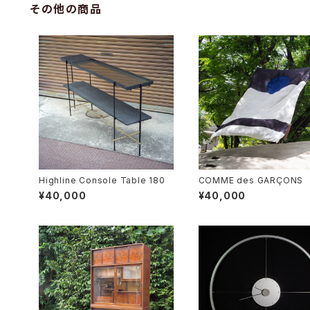
その他の商品
Highline Console Table 180
COMME des GARÇON
布
¥40,000
¥40,000