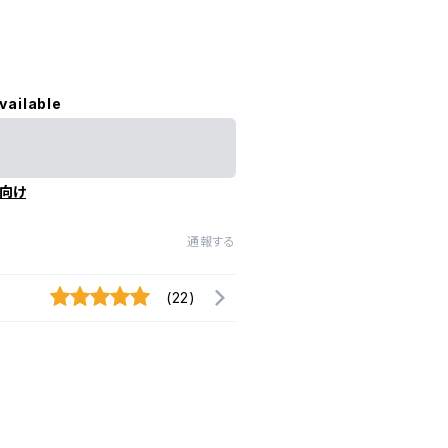
vailable
向け
通報する
(22)