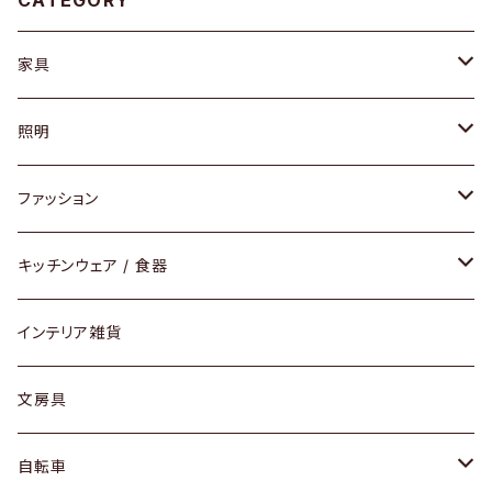
CATEGORY
家具
ソファ / ベンチ
照明
チェア / スツール
ペンダントライト
ファッション
ダイニングセット / ダイニングテーブル
テーブルランプ / デスクスタンド
アクセサリー
キッチンウェア / 食器
リング
ローテーブル / サイドテーブル
フロアライト
財布
グラス / タンブラー
インテリア雑貨
ピアス / イヤリング
デスク / コンソール
バッグ
カップ / マグ
文房具
ネックレス / ペンダント
ドレッサー
アウター
プレート / ボウル
自転車