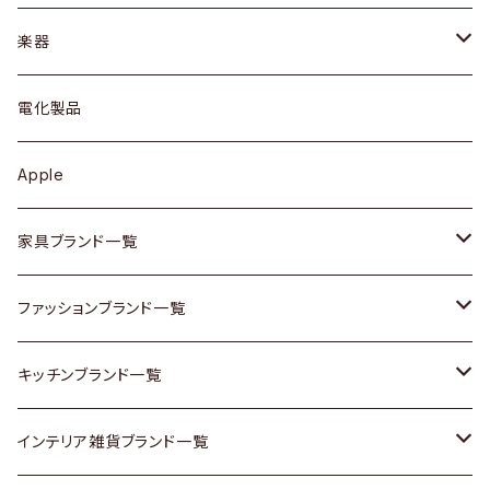
ブレスレット / バングル
シェルフ
トップス
カトラリー
dahon
楽器
ブローチ
キュリオケース / 飾り棚
ワンピース
ケトル / ティーポット
ギター
電化製品
その他アクセサリー
カップボード / 食器棚
ボトムス
鍋 / フライパン
ベース
Apple
チェスト
靴
Vintage / ヴィンテージ
その他楽器
家具ブランド一覧
その他家具
スカーフ
銀製品
ACME Furniture / アクメ ファニチャー
ファッションブランド一覧
Vintageヴィンテージ / Antiqueアンティーク
腕時計
和物 / 作家物
ACTUS / アクタス
agnes b / アニエス ベー
キッチンブランド一覧
Designers / デザイナーズ
Vintage / ヴィンテージ
その他キッチン雑貨
arflex / アルフレックス
BALLY / バリー
ARABIA / アラビア
インテリア雑貨ブランド一覧