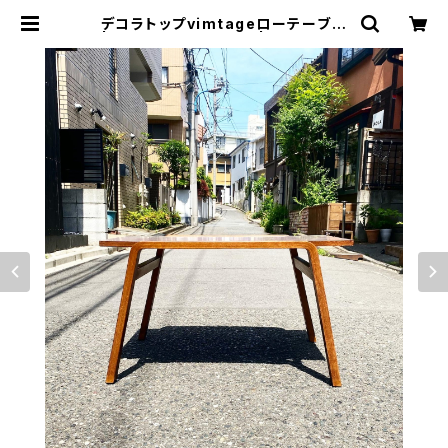
デコラトップvimtageローテーブル
| トリノス-torinoth- | 新宿区神楽
坂のリサイクルショップ・古着