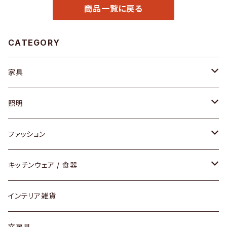
商品一覧に戻る
CATEGORY
家具
ソファ / ベンチ
照明
チェア / スツール
ペンダントライト
ファッション
ダイニングセット / ダイニングテーブル
テーブルランプ / デスクスタンド
アクセサリー
キッチンウェア / 食器
リング
ローテーブル / サイドテーブル
フロアライト
財布
グラス / タンブラー
インテリア雑貨
ピアス / イヤリング
デスク / コンソール
バッグ
カップ / マグ
文房具