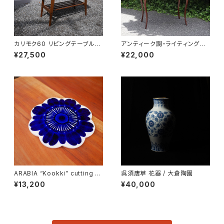
カリモク60 リビングテーブル
アンティーク調・ライティングデ
小
スク
¥27,500
¥22,000
ARABIA “Kookki” cutting b
呉須唐草 花器 / 大倉陶園
oard
¥13,200
¥40,000