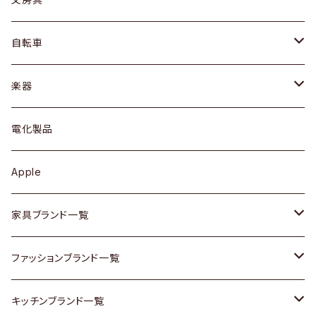
ネックレス / ペンダント
ドレッサー
アウター
プレート / ボウル
自転車
ブレスレット / バングル
シェルフ
トップス
カトラリー
dahon
楽器
ブローチ
キュリオケース / 飾り棚
ワンピース
ケトル / ティーポット
ギター
電化製品
その他アクセサリー
カップボード / 食器棚
ボトムス
鍋 / フライパン
ベース
Apple
チェスト
靴
Vintage / ヴィンテージ
その他楽器
家具ブランド一覧
その他家具
スカーフ
銀製品
ACME Furniture / アクメ ファニチャー
ファッションブランド一覧
Vintageヴィンテージ / Antiqueアンティーク
腕時計
和物 / 作家物
ACTUS / アクタス
agnes b / アニエス ベー
キッチンブランド一覧