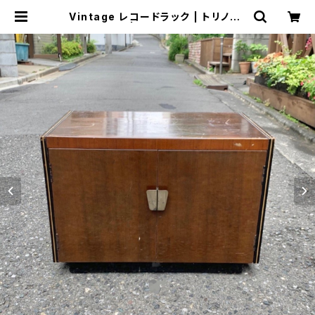
Vintage レコードラック | トリノス-
torinoth- | 新宿区神楽坂のリサイ
クルショップ・古着