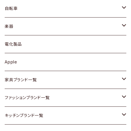
ネックレス / ペンダント
ドレッサー
アウター
プレート / ボウル
自転車
ブレスレット / バングル
シェルフ
トップス
カトラリー
dahon
楽器
ブローチ
キュリオケース / 飾り棚
ワンピース
ケトル / ティーポット
ギター
電化製品
その他アクセサリー
カップボード / 食器棚
ボトムス
鍋 / フライパン
ベース
Apple
チェスト
靴
Vintage / ヴィンテージ
その他楽器
家具ブランド一覧
その他家具
スカーフ
銀製品
ACME Furniture / アクメ ファニチャー
ファッションブランド一覧
Vintageヴィンテージ / Antiqueアンティーク
腕時計
和物 / 作家物
ACTUS / アクタス
agnes b / アニエス ベー
キッチンブランド一覧