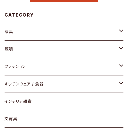
CATEGORY
家具
ソファ / ベンチ
照明
チェア / スツール
ペンダントライト
ファッション
ダイニングセット / ダイニングテーブル
テーブルランプ / デスクスタンド
アクセサリー
キッチンウェア / 食器
リング
ローテーブル / サイドテーブル
フロアライト
財布
グラス / タンブラー
インテリア雑貨
ピアス / イヤリング
デスク / コンソール
バッグ
カップ / マグ
文房具