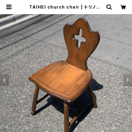
TAIHEI church chair | トリノス-
torinoth- | 新宿区神楽坂のリサイ
クルショップ・古着