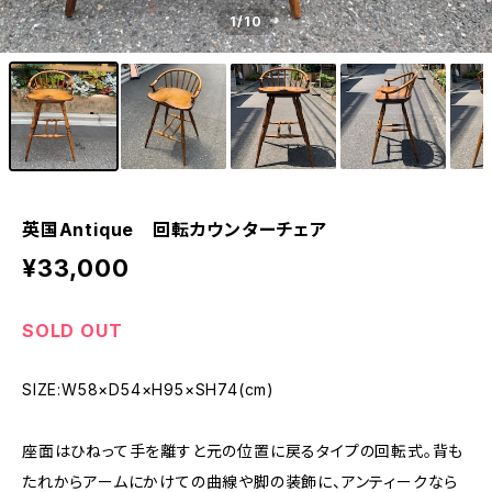
1
/10
英国Antique 回転カウンターチェア
¥33,000
SOLD OUT
SIZE:W58×D54×H95×SH74(cm)
座面はひねって手を離すと元の位置に戻るタイプの回転式。背も
たれからアームにかけての曲線や脚の装飾に、アンティークなら