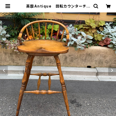
英国Antique 回転カウンターチェ
ア | トリノス-torinoth- | 新宿区神
楽坂のリサイクルショップ・古着