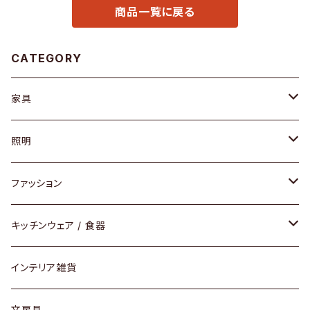
商品一覧に戻る
CATEGORY
家具
ソファ / ベンチ
照明
チェア / スツール
ペンダントライト
ファッション
ダイニングセット / ダイニングテーブル
テーブルランプ / デスクスタンド
アクセサリー
キッチンウェア / 食器
リング
ローテーブル / サイドテーブル
フロアライト
財布
グラス / タンブラー
インテリア雑貨
ピアス / イヤリング
デスク / コンソール
バッグ
カップ / マグ
文房具