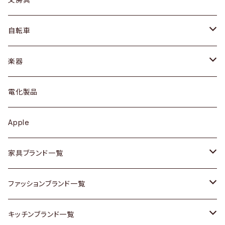
ネックレス / ペンダント
ドレッサー
アウター
プレート / ボウル
自転車
ブレスレット / バングル
シェルフ
トップス
カトラリー
dahon
楽器
ブローチ
キュリオケース / 飾り棚
ワンピース
ケトル / ティーポット
ギター
電化製品
その他アクセサリー
カップボード / 食器棚
ボトムス
鍋 / フライパン
ベース
Apple
チェスト
靴
Vintage / ヴィンテージ
その他楽器
家具ブランド一覧
その他家具
スカーフ
銀製品
ACME Furniture / アクメ ファニチャー
ファッションブランド一覧
Vintageヴィンテージ / Antiqueアンティーク
腕時計
和物 / 作家物
ACTUS / アクタス
agnes b / アニエス ベー
キッチンブランド一覧