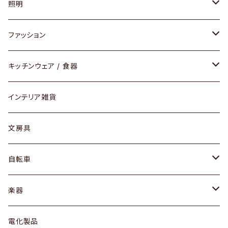
ソファ / ベンチ
照明
チェア / スツール
ペンダントライト
ファッション
ダイニングセット / ダイニングテーブル
テーブルランプ / デスクスタンド
アクセサリー
キッチンウェア / 食器
リング
ローテーブル / サイドテーブル
フロアライト
財布
グラス / タンブラー
インテリア雑貨
ピアス / イヤリング
デスク / コンソール
バッグ
カップ / マグ
文房具
ネックレス / ペンダント
ドレッサー
アウター
プレート / ボウル
自転車
ブレスレット / バングル
シェルフ
トップス
カトラリー
dahon
楽器
ブローチ
キュリオケース / 飾り棚
ワンピース
ケトル / ティーポット
ギター
電化製品