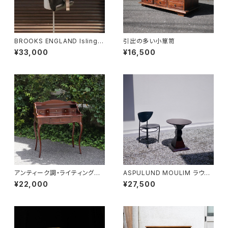
BROOKS ENGLAND Islingto
引出の多い小箪笥
n Rucksack
¥33,000
¥16,500
アンティーク調・ライティングデ
ASPULUND MOULIM ラウン
スク
ドテーブル
¥22,000
¥27,500