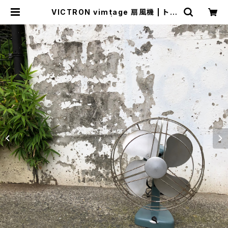
VICTRON vimtage 扇風機 | トリ
ノス-torinoth- | 新宿区神楽坂のリ
サイクルショップ・古着