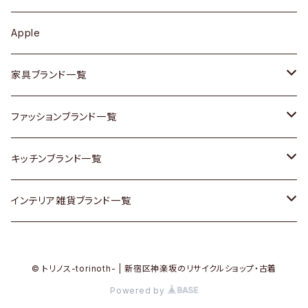
その他アクセサリー
カップボード / 食器棚
ボトムス
鍋 / フライパン
ベース
Apple
チェスト
靴
Vintage / ヴィンテージ
その他楽器
家具ブランド一覧
その他家具
スカーフ
銀製品
ACME Furniture / アクメ ファニチャー
ファッションブランド一覧
Vintageヴィンテージ / Antiqueアンティーク
腕時計
和物 / 作家物
ACTUS / アクタス
agnes b / アニエス ベー
キッチンブランド一覧
Designers / デザイナーズ
Vintage / ヴィンテージ
その他キッチン雑貨
arflex / アルフレックス
BALLY / バリー
ARABIA / アラビア
インテリア雑貨ブランド一覧
リメイク / DIY
Designers / デザイナーズ
B-COMPANY / ビーカンパニー
BOTTEGA VENETA / ボッテガ・ヴェネタ
Baccrat / バカラ
ALESSI / アレッシィ
© トリノス-torinoth- | 新宿区神楽坂のリサイクルショップ・古着
その他ファッション
BoConcept / ボーコンセプト
Burberry / バーバリー
Fire-King / ファイヤーキング
Dulton / ダルトン
Powered by