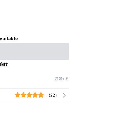
vailable
向け
通報する
(22)