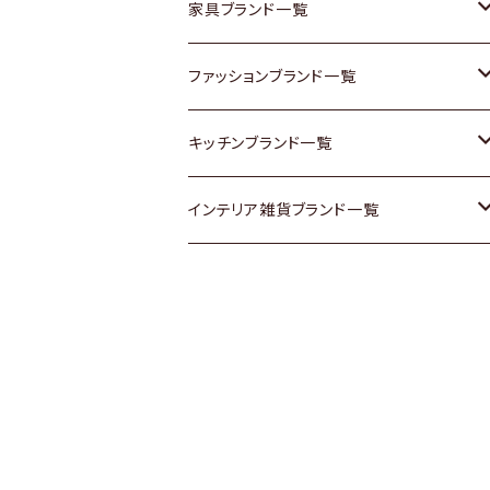
チェスト
靴
Vintage / ヴィンテージ
その他楽器
家具ブランド一覧
その他家具
スカーフ
銀製品
ACME Furniture / アクメ ファニチャー
ファッションブランド一覧
Vintageヴィンテージ / Antiqueアンティ
腕時計
和物 / 作家物
ACTUS / アクタス
agnes b / アニエス ベー
キッチンブランド一覧
ーク
Vintage / ヴィンテージ
その他キッチン雑貨
arflex / アルフレックス
BALLY / バリー
ARABIA / アラビア
インテリア雑貨ブランド一覧
Designers / デザイナーズ
Designers / デザイナーズ
B-COMPANY / ビーカンパニー
BOTTEGA VENETA / ボッテガ・ヴェネ
Baccrat / バカラ
ALESSI / アレッシィ
リメイク / DIY
タ
その他ファッション
BoConcept / ボーコンセプト
Fire-King / ファイヤーキング
Dulton / ダルトン
Burberry / バーバリー
Cassina / カッシーナ
GUSTAFSBERG / グスタフスベリ
Lisa Larson / リサラーソン
Barbour / バブアー
CRASH GATE / (Knot antiques)
Herend / ヘレンド
LLADRO / リアドロ