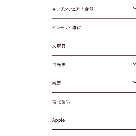
ダイニングセット / ダイニングテーブル
テーブルランプ / デスクスタンド
アクセサリー
キッチンウェア / 食器
リング
ローテーブル / サイドテーブル
フロアライト
財布
グラス / タンブラー
インテリア雑貨
ピアス / イヤリング
デスク / コンソール
バッグ
カップ / マグ
文房具
ネックレス / ペンダント
ドレッサー
アウター
プレート / ボウル
自転車
ブレスレット / バングル
シェルフ
トップス
カトラリー
dahon
楽器
ブローチ
キュリオケース / 飾り棚
ワンピース
ケトル / ティーポット
ギター
電化製品
その他アクセサリー
カップボード / 食器棚
ボトムス
鍋 / フライパン
ベース
Apple