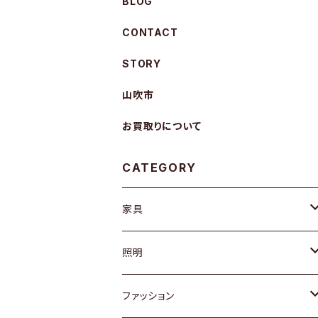
BLOG
CONTACT
STORY
山吹市
お買取りについて
CATEGORY
家具
ソファ / ベンチ
照明
チェア / スツール
ペンダントライト
ファッション