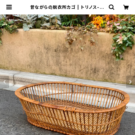
昔ながらの脱衣所カゴ | トリノス-to
rinoth- | 新宿区神楽坂のリサイク
ルショップ・古着