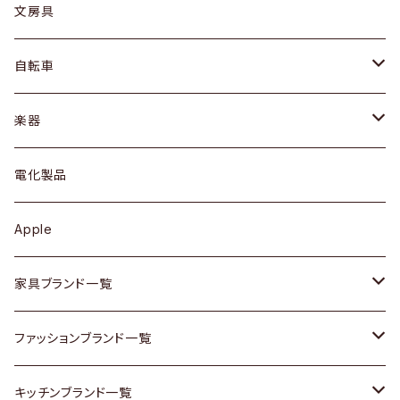
ピアス / イヤリング
デスク / コンソール
バッグ
カップ / マグ
文房具
ネックレス / ペンダント
ドレッサー
アウター
プレート / ボウル
自転車
ブレスレット / バングル
シェルフ
トップス
カトラリー
dahon
楽器
ブローチ
キュリオケース / 飾り棚
ワンピース
ケトル / ティーポット
ギター
電化製品
その他アクセサリー
カップボード / 食器棚
ボトムス
鍋 / フライパン
ベース
Apple
チェスト
靴
Vintage / ヴィンテージ
その他楽器
家具ブランド一覧
その他家具
スカーフ
銀製品
ACME Furniture / アクメ ファニチャー
ファッションブランド一覧
Vintageヴィンテージ / Antiqueアンティーク
腕時計
和物 / 作家物
ACTUS / アクタス
agnes b / アニエス ベー
キッチンブランド一覧