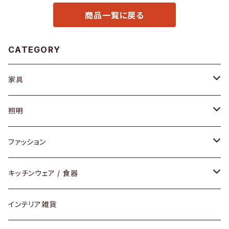
商品一覧に戻る
CATEGORY
家具
ソファ / ベンチ
照明
チェア / スツール
ペンダントライト
ファッション
ダイニングセット / ダイニングテーブル
テーブルランプ / デスクスタンド
アクセサリー
キッチンウェア / 食器
リング
ローテーブル / サイドテーブル
フロアライト
財布
グラス / タンブラー
インテリア雑貨