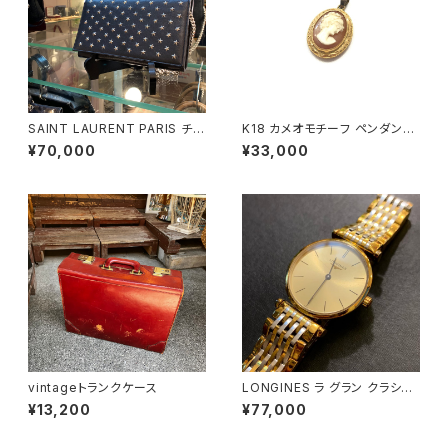
SAINT LAURENT PARIS チェ
K18 カメオモチーフ ペンダント
ーンショルダーウォレット
トップ
¥70,000
¥33,000
vintageトランクケース
LONGINES ラ グラン クラシッ
ク ドゥ ロンジン L4 209 2
¥13,200
¥77,000