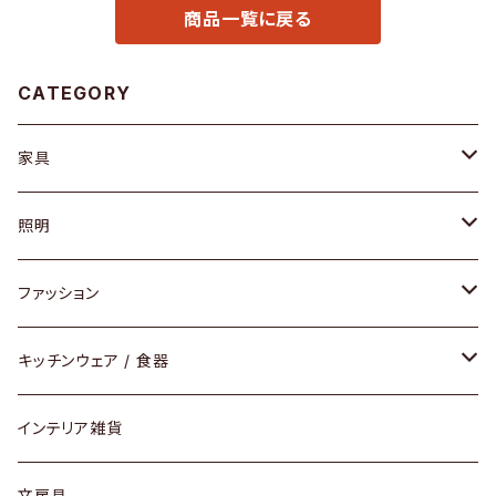
商品一覧に戻る
CATEGORY
家具
ソファ / ベンチ
照明
チェア / スツール
ペンダントライト
ファッション
ダイニングセット / ダイニングテーブル
テーブルランプ / デスクスタンド
アクセサリー
キッチンウェア / 食器
リング
ローテーブル / サイドテーブル
フロアライト
財布
グラス / タンブラー
インテリア雑貨
ピアス / イヤリング
デスク / コンソール
バッグ
カップ / マグ
文房具