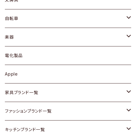
ネックレス / ペンダント
ドレッサー
アウター
プレート / ボウル
自転車
ブレスレット / バングル
シェルフ
トップス
カトラリー
dahon
楽器
ブローチ
キュリオケース / 飾り棚
ワンピース
ケトル / ティーポット
ギター
電化製品
その他アクセサリー
カップボード / 食器棚
ボトムス
鍋 / フライパン
ベース
Apple
チェスト
靴
Vintage / ヴィンテージ
その他楽器
家具ブランド一覧
その他家具
スカーフ
銀製品
ACME Furniture / アクメ ファニチャー
ファッションブランド一覧
Vintageヴィンテージ / Antiqueアンティーク
腕時計
和物 / 作家物
ACTUS / アクタス
agnes b / アニエス ベー
キッチンブランド一覧