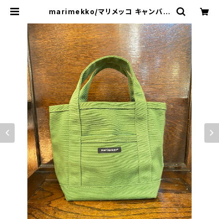
marimekko/マリメッコ キャンバス
地ミニトート | トリノス-torinoth-
| 新宿区神楽坂のリサイクルショッ
プ・古着