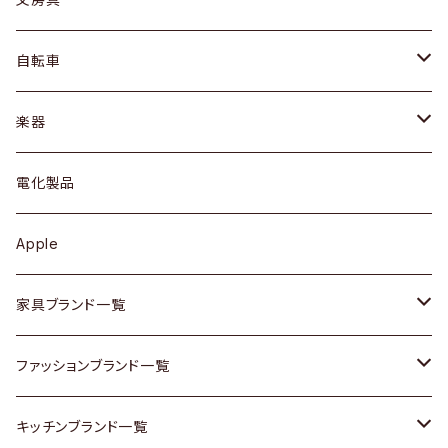
ネックレス / ペンダント
ドレッサー
アウター
プレート / ボウル
自転車
ブレスレット / バングル
シェルフ
トップス
カトラリー
dahon
楽器
ブローチ
キュリオケース / 飾り棚
ワンピース
ケトル / ティーポット
ギター
電化製品
その他アクセサリー
カップボード / 食器棚
ボトムス
鍋 / フライパン
ベース
Apple
チェスト
靴
Vintage / ヴィンテージ
その他楽器
家具ブランド一覧
その他家具
スカーフ
銀製品
ACME Furniture / アクメ ファニチャー
ファッションブランド一覧
Vintageヴィンテージ / Antiqueアンティーク
腕時計
和物 / 作家物
ACTUS / アクタス
agnes b / アニエス ベー
キッチンブランド一覧