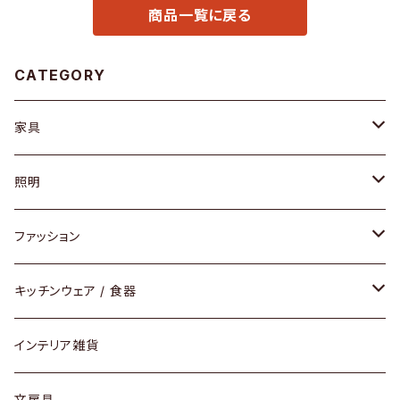
商品一覧に戻る
CATEGORY
家具
ソファ / ベンチ
照明
チェア / スツール
ペンダントライト
ファッション
ダイニングセット / ダイニングテーブル
テーブルランプ / デスクスタンド
アクセサリー
キッチンウェア / 食器
リング
ローテーブル / サイドテーブル
フロアライト
財布
グラス / タンブラー
インテリア雑貨
ピアス / イヤリング
デスク / コンソール
バッグ
カップ / マグ
文房具