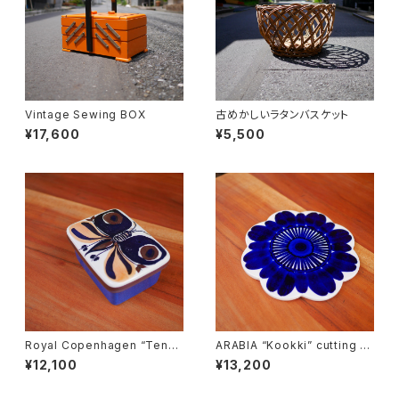
Vintage Sewing BOX
古めかしいラタンバスケット
¥17,600
¥5,500
Royal Copenhagen “Tener
ARABIA “Kookki” cutting b
a” Butter Case
oard
¥12,100
¥13,200