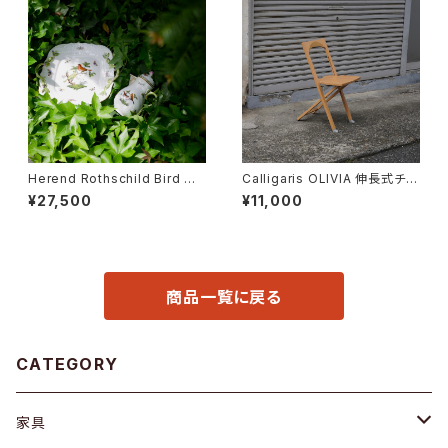
Herend Rothschild Bird ミ
Calligaris OLIVIA 伸長式チェ
ニティーポット
ア
¥27,500
¥11,000
商品一覧に戻る
CATEGORY
家具