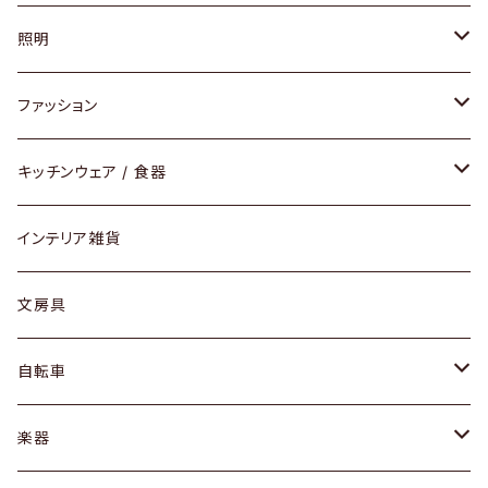
ソファ / ベンチ
照明
チェア / スツール
ペンダントライト
ファッション
ダイニングセット / ダイニングテーブル
テーブルランプ / デスクスタンド
アクセサリー
キッチンウェア / 食器
リング
ローテーブル / サイドテーブル
フロアライト
財布
グラス / タンブラー
インテリア雑貨
ピアス / イヤリング
デスク / コンソール
バッグ
カップ / マグ
文房具
ネックレス / ペンダント
ドレッサー
アウター
プレート / ボウル
自転車
ブレスレット / バングル
シェルフ
トップス
カトラリー
dahon
楽器
ブローチ