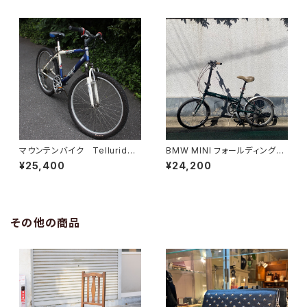
マウンテンバイク Telluride I
BMW MINI フォールディングバ
nfinity MTB カナダ
イク
¥25,400
¥24,200
その他の商品