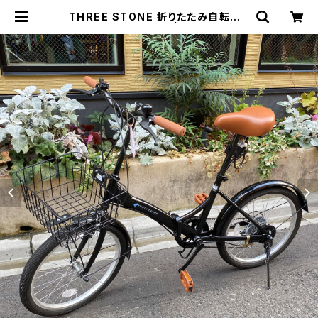
THREE STONE 折りたたみ自転車 |
トリノス-torinoth- | 新宿区神楽坂
のリサイクルショップ・古着