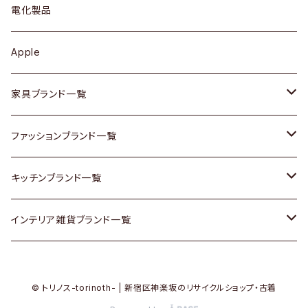
キュリオケース / 飾り棚
ワンピース
ケトル / ティーポット
ギター
電化製品
その他アクセサリー
カップボード / 食器棚
ボトムス
鍋 / フライパン
ベース
Apple
チェスト
靴
Vintage / ヴィンテージ
その他楽器
家具ブランド一覧
その他家具
スカーフ
銀製品
ACME Furniture / アクメ ファニチャー
ファッションブランド一覧
Vintageヴィンテージ / Antiqueアンティーク
腕時計
和物 / 作家物
ACTUS / アクタス
agnes b / アニエス ベー
キッチンブランド一覧
Designers / デザイナーズ
Vintage / ヴィンテージ
その他キッチン雑貨
arflex / アルフレックス
BALLY / バリー
ARABIA / アラビア
インテリア雑貨ブランド一覧
リメイク / DIY
Designers / デザイナーズ
B-COMPANY / ビーカンパニー
BOTTEGA VENETA / ボッテガ・ヴェネタ
Baccrat / バカラ
ALESSI / アレッシィ
© トリノス-torinoth- | 新宿区神楽坂のリサイクルショップ・古着
その他ファッション
BoConcept / ボーコンセプト
Burberry / バーバリー
Fire-King / ファイヤーキング
Dulton / ダルトン