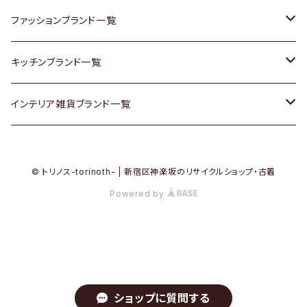
その他家具
スカーフ
銀製品
ACME Furniture / アクメ ファニチャー
ファッションブランド一覧
Vintageヴィンテージ / Antiqueアンティーク
腕時計
和物 / 作家物
ACTUS / アクタス
agnes b / アニエス ベー
キッチンブランド一覧
Designers / デザイナーズ
Vintage / ヴィンテージ
その他キッチン雑貨
arflex / アルフレックス
BALLY / バリー
ARABIA / アラビア
インテリア雑貨ブランド一覧
リメイク / DIY
Designers / デザイナーズ
B-COMPANY / ビーカンパニー
BOTTEGA VENETA / ボッテガ・ヴェネタ
Baccrat / バカラ
ALESSI / アレッシィ
© トリノス-torinoth- | 新宿区神楽坂のリサイクルショップ・古着
その他ファッション
BoConcept / ボーコンセプト
Burberry / バーバリー
Fire-King / ファイヤーキング
Dulton / ダルトン
Powered by
Cassina / カッシーナ
Barbour / バブアー
GUSTAFSBERG / グスタフスベリ
Lisa Larson / リサラーソン
CRASH GATE / (Knot antiques)
BVLGARI / ブルガリ
Herend / ヘレンド
LLADRO / リアドロ
ショップに質問する