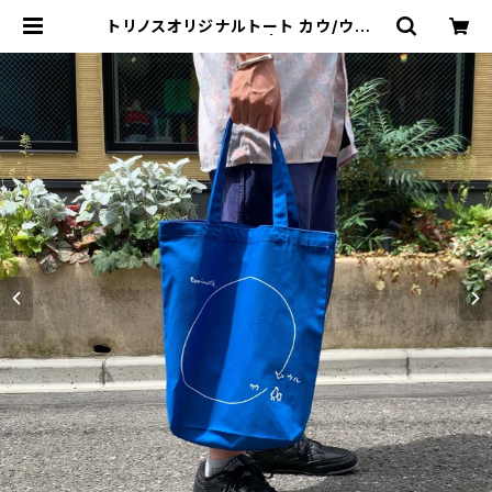
トリノスオリジナルトート カウ/ウル |
トリノス-torinoth- | 新宿区神楽坂
のリサイクルショップ・古着